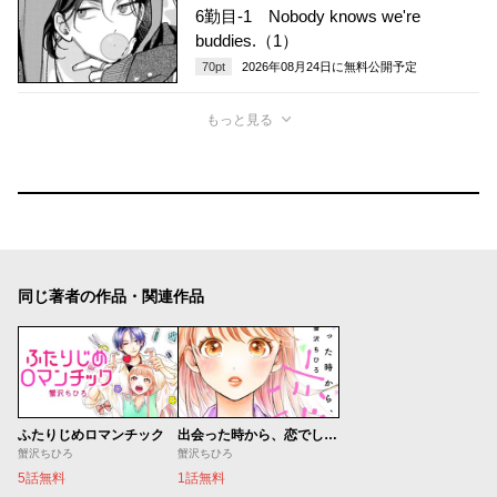
6勤目-1 Nobody knows we're
buddies.（1）
70
pt
2026年08月24日
に無料公開予定
もっと見る
同じ著者の作品・関連作品
ふたりじめロマンチック
出会った時から、恋でした。
蟹沢ちひろ
蟹沢ちひろ
5話無料
1話無料