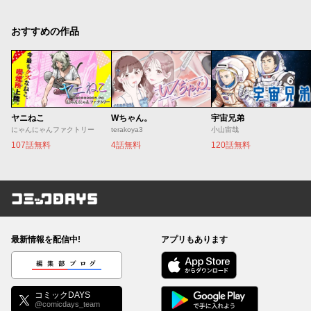
おすすめの作品
ヤニねこ
Wちゃん。
宇宙兄弟
にゃんにゃんファクトリー
terakoya3
小山宙哉
107話無料
4話無料
120話無料
コミックDAYS
最新情報を配信中!
アプリもあります
編集部ブログ
コミックDAYS
@comicdays_team