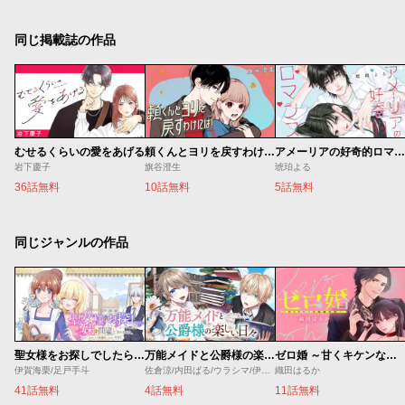
同じ掲載誌の作品
むせるくらいの愛をあげる
頼くんとヨリを戻すわけには！
アメーリアの好奇的ロマンス
岩下慶子
旗谷澄生
琥珀よる
36話無料
10話無料
5話無料
同じジャンルの作品
聖女様をお探しでしたら妹で間違いありません。さあどうぞお連れください、今すぐ。
万能メイドと公爵様の楽しい日々
ゼロ婚 ～甘くキケンな極秘任務～
伊賀海栗/足戸手斗
佐倉涼/内田ぱる/ウラシマ/伊藤テリヤキ
織田はるか
41話無料
4話無料
11話無料