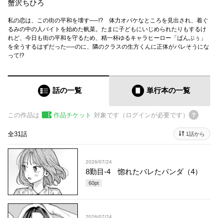
蟹沢ちひろ
私の恋は、この街の平和を壊す──!? 体力オバケなところを見出され、着ぐ
るみの中の人バイトを始めた帆菜。たまに子どもにいじめられたりもするけ
れど、今日も街の平和を守るため、精一杯ゆるキャラヒーロー「ぱんぶぅ」
を全うするはずだった──のに、隣のクラスの生方くんに正体がバレそうにな
って!?
話の一覧
単行本
の一覧
この作品は
作品チケット
対象です（ログインが必要です）
全31話
1話から
2026/07/24
8勤目-4 惚れたバレたパンダ（4）
60
pt
2026/07/24