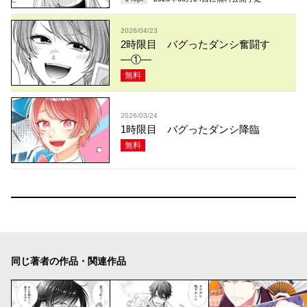
2026/04/23
2時限目 バグったダンシ奮闘す
―①―
無料
2026/03/24
1時限目 バグったダンシ降臨
無料
同じ著者の作品・関連作品