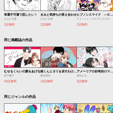
幸運不可避で恋したい！
きみと気持ちの答え合わせ
ヒプノシスマイク ―Ｄｉｖｉｓｉｏｎ Ｒａｐ Ｂａｔｔｌｅ― ｓｉｄｅ Ｄ．Ｈ ＆ Ｂ．Ａ．Ｔ
ひなた日菜
ひなた日菜
ＥＶＩＬＬＩＮＥＲＥＣＯＲＤＳ/相羽紀行/百瀬祐一郎
1話無料
1話無料
1話無料
同じ掲載誌の作品
むせるくらいの愛をあげる
頼くんとヨリを戻すわけには！
アメーリアの好奇的ロマンス
岩下慶子
旗谷澄生
琥珀よる
36話無料
10話無料
5話無料
同じジャンルの作品