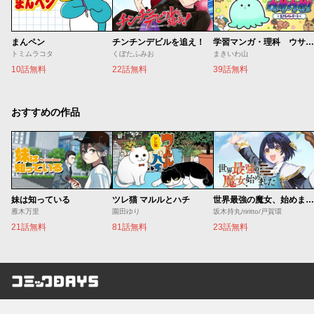
まんペン
チンチンデビルを追え！
学習マンガ・理科 ウサウサ！
トミムラコタ
くぼたふみお
まきいわ山
10話無料
22話無料
39話無料
おすすめの作品
妹は知っている
ツレ猫 マルルとハチ
世界最強の魔女、始めました ～私だけ『攻略サイト』を見れる世界で自由に生きます～
雁木万里
園田ゆり
坂木持丸/riritto/戸賀環
21話無料
81話無料
23話無料
コミックDAYS