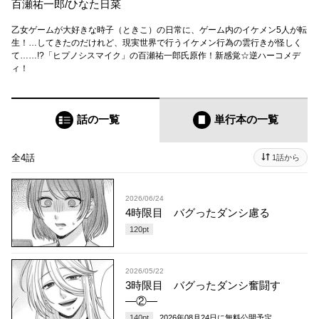
百瀬祐一郎
/
ひなた日菜
乙女ゲームが大好きな時子（ときこ）の日常に、ゲーム内のイケメン5人が転
生！…してきたのだけれど、現実世界で行うイケメン行為の雲行きが怪しく
て……!?「ヒプノシスマイク」の百瀬祐一郎氏原作！新感覚☆逆ハーコメデ
ィ！
話の一覧
単行本
の一覧
全4話
1話から
2026/06/24
4時限目 バグったダンシ慮る
120
pt
2026/05/22
3時限目 バグったダンシ奮闘す
―②―
140
pt
2026年08月24日
に無料公開予定