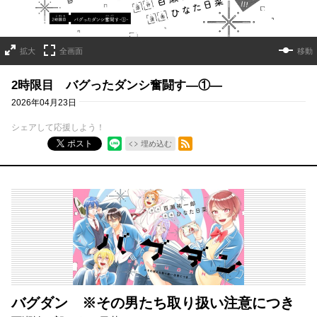
拡大
全画面
移動
2時限目 バグったダンシ奮闘す―①―
2026年04月23日
シェアして応援しよう！
RSSフィード
ポスト
埋め込む
バグダン ※その男たち取り扱い注意につき