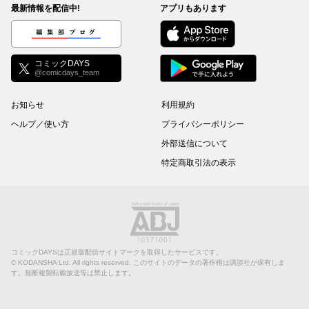
最新情報を配信中!
アプリもあります
編集部ブログ
コミックDAYS
@comicdays_team
お知らせ
利用規約
ヘルプ／使い方
プライバシーポリシー
外部送信について
特定商取引法の表示
コミックDAYSは正規版配信サイトマークを取得したサービスです。
©
KODANSHA Ltd.
All rights reserved. このサイトのデータの著作権は講談社が保有しま
す。無断複製転載放送等は禁止します。