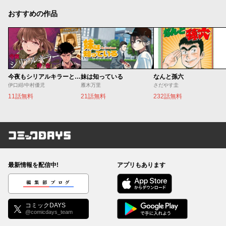
おすすめの作品
今夜もシリアルキラーと待ち合わせ
妹は知っている
なんと孫六
伊口紺/中村優児
雁木万里
さだやす圭
11話無料
21話無料
232話無料
コミックDAYS
最新情報を配信中!
アプリもあります
編集部ブログ
コミックDAYS
@comicdays_team