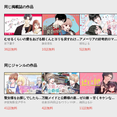
同じ掲載誌の作品
むせるくらいの愛をあげる
頼くんとヨリを戻すわけには！
アメーリアの好奇的ロマンス
岩下慶子
旗谷澄生
琥珀よる
36話無料
10話無料
5話無料
同じジャンルの作品
聖女様をお探しでしたら妹で間違いありません。さあどうぞお連れください、今すぐ。
万能メイドと公爵様の楽しい日々
ゼロ婚 ～甘くキケンな極秘任務～
伊賀海栗/足戸手斗
佐倉涼/内田ぱる/ウラシマ/伊藤テリヤキ
織田はるか
41話無料
4話無料
11話無料