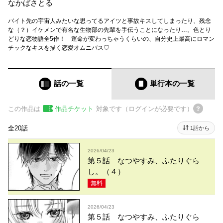
なかばさとる
バイト先の宇宙人みたいな思ってるアイツと事故キスしてしまったり、残念
な（？）イケメンで有名な生物部の先輩を手伝うことになったり…。色とり
どりな恋物語全5作！ 運命が変わっちゃうくらいの、自分史上最高にロマン
チックなキスを描く恋愛オムニバス♡
話の一覧
単行本
の一覧
この作品は
作品チケット
対象です（ログインが必要です）
全20話
1話から
2026/04/23
第５話 なつやすみ、ふたりぐら
し。（４）
無料
2026/04/23
第５話 なつやすみ、ふたりぐら