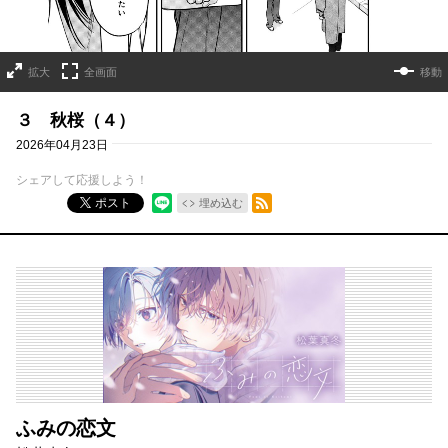
拡大
全画面
移動
３ 秋桜（４）
2026年04月23日
シェアして応援しよう！
RSSフィード
ポスト
埋め込む
ふみの恋文