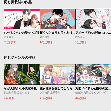
同じ掲載誌の作品
むせるくらいの愛をあげる
頼くんとヨリを戻すわけには！
アメーリアの好奇的ロマンス
岩下慶子
旗谷澄生
琥珀よる
36話無料
10話無料
5話無料
同じジャンルの作品
私が大好きな小説家を殺すまで
聖女様をお探しでしたら妹で間違いありません。さあどうぞお連れください、今すぐ。
万能メイドと公爵様の楽しい日々
斜線堂有紀/足立いまる
伊賀海栗/足戸手斗
佐倉涼/内田ぱる/ウラシマ/伊藤テリヤキ
6話無料
41話無料
4話無料