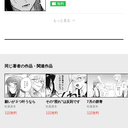
無料
もっと見る
同じ著者の作品・関連作品
願いが３つ叶うなら
その“照れ”は反則です
7月の群青
松葉真冬
松葉真冬
松葉真冬
1話無料
1話無料
1話無料