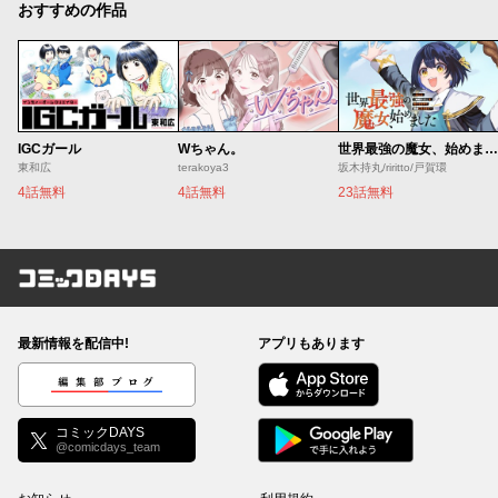
おすすめの作品
IGCガール
Wちゃん。
世界最強の魔女、始めました ～私だけ『攻略サイト』を見れる世界で自由に生きます～
東和広
terakoya3
坂木持丸/riritto/戸賀環
4話無料
4話無料
23話無料
コミックDAYS
最新情報を配信中!
アプリもあります
編集部ブログ
コミックDAYS
@comicdays_team