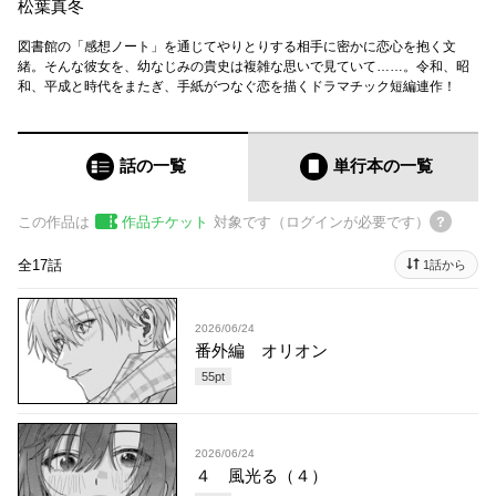
松葉真冬
図書館の「感想ノート」を通じてやりとりする相手に密かに恋心を抱く文
緒。そんな彼女を、幼なじみの貴史は複雑な思いで見ていて……。令和、昭
和、平成と時代をまたぎ、手紙がつなぐ恋を描くドラマチック短編連作！
話の一覧
単行本
の一覧
この作品は
作品チケット
対象です（ログインが必要です）
全17話
1話から
2026/06/24
番外編 オリオン
55
pt
2026/06/24
４ 風光る（４）