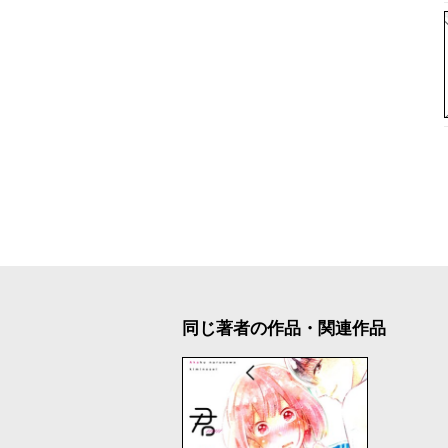
同じ著者の作品・関連作品