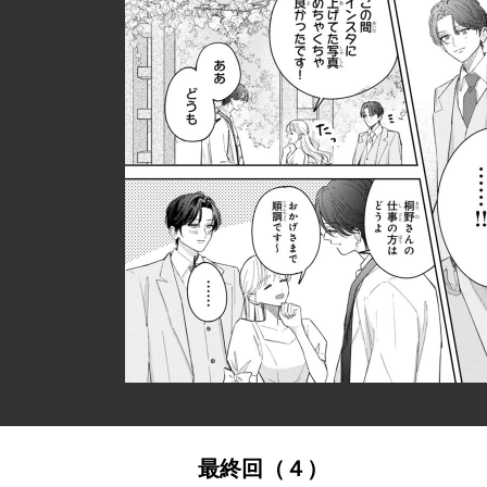
最終回（４）