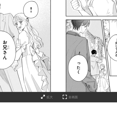
拡大
全画面