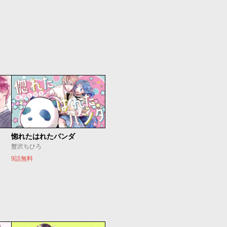
惚れたはれたパンダ
蟹沢ちひろ
9話無料