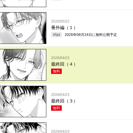
2026/05/22
番外編（１）
45
pt
2026年08月24日
に無料公開予定
2026/04/23
最終回（４）
無料
2026/04/23
最終回（３）
無料
2026/04/23