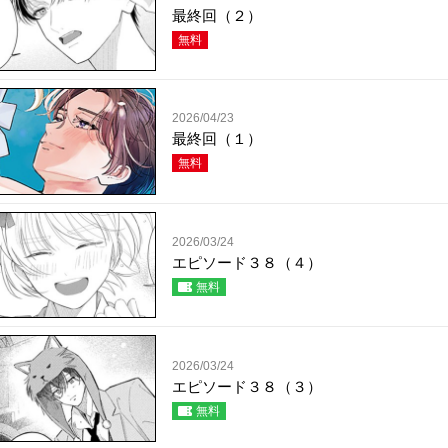
最終回（２）
無料
2026/04/23
最終回（１）
無料
2026/03/24
エピソード３８（４）
無料
2026/03/24
エピソード３８（３）
無料