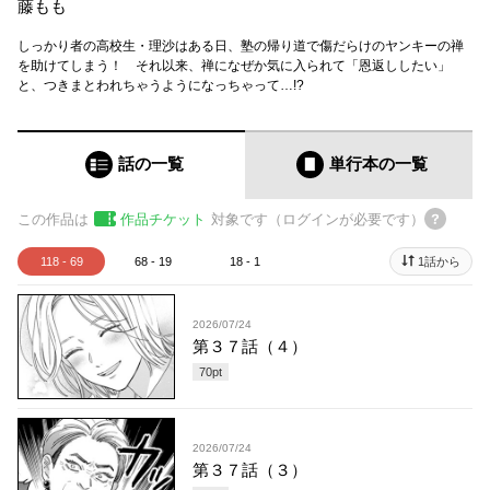
藤もも
しっかり者の高校生・理沙はある日、塾の帰り道で傷だらけのヤンキーの禅
を助けてしまう！ それ以来、禅になぜか気に入られて「恩返ししたい」
と、つきまとわれちゃうようになっちゃって…!?
話の一覧
単行本
の一覧
この作品は
作品チケット
対象です（ログインが必要です）
118 - 69
68 - 19
18 - 1
1話から
2026/07/24
第３７話（４）
70
pt
2026/07/24
第３７話（３）