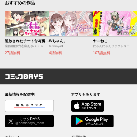
おすすめの作品
追放されたチート付与魔術師は気ままなセカンドライフを謳歌する。 ～俺は武器だけじゃなく、あらゆるものに『強化ポイント』を付与できるし、俺の意思でいつでも効果を解除できるけど、残った人たち大丈夫？～
Wちゃん。
ヤニねこ
業務用餅/六志麻あさ/ｋｉｓｕｉ
terakoya3
にゃんにゃんファクトリー
27話無料
4話無料
107話無料
コミックDAYS
最新情報を配信中!
アプリもあります
編集部ブログ
コミックDAYS
@comicdays_team