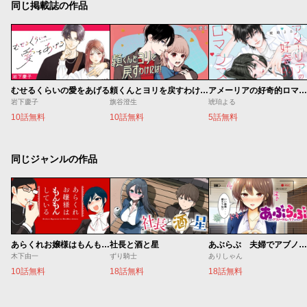
同じ掲載誌の作品
むせるくらいの愛をあげる
頼くんとヨリを戻すわけには！
アメーリアの好奇的ロマンス
岩下慶子
旗谷澄生
琥珀よる
10話無料
10話無料
5話無料
同じジャンルの作品
あらくれお嬢様はもんもんしている
社長と酒と星
あぶらぶ 夫婦でアブノーマルなラブしませんか？
木下由一
ずり騎士
ありしゃん
10話無料
18話無料
18話無料