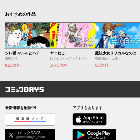
おすすめの作品
ツレ猫 マルルとハチ
ヤニねこ
魔法少女リリカルなのは EXCEEDS
園田ゆり
にゃんにゃんファクトリー
都築真紀/川上修一
81話無料
107話無料
5話無料
コミックDAYS
最新情報を配信中!
アプリもあります
編集部ブログ
コミックDAYS
@comicdays_team