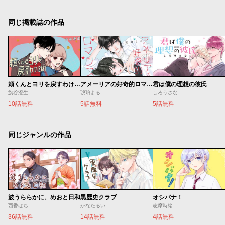
同じ掲載誌の作品
頼くんとヨリを戻すわけには！
アメーリアの好奇的ロマンス
君は僕の理想の彼氏
旗谷澄生
琥珀よる
しろうさな
10話無料
5話無料
5話無料
同じジャンルの作品
波うららかに、めおと日和
黒歴史クラブ
オシバナ！
西香はち
かなたるい
志摩時緒
36話無料
14話無料
4話無料