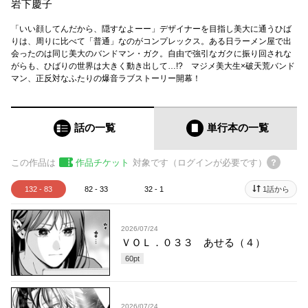
岩下慶子
「いい顔してんだから、隠すなよーー」デザイナーを目指し美大に通うひば
りは、周りに比べて「普通」なのがコンプレックス。ある日ラーメン屋で出
会ったのは同じ美大のバンドマン・ガク。自由で強引なガクに振り回されな
がらも、ひばりの世界は大きく動き出して…!? マジメ美大生×破天荒バンド
マン、正反対なふたりの爆音ラブストーリー開幕！
話の一覧
単行本
の一覧
この作品は
作品チケット
対象です（ログインが必要です）
132 - 83
82 - 33
32 - 1
1話から
2026/07/24
ＶＯＬ．０３３ あせる（４）
60
pt
2026/07/24