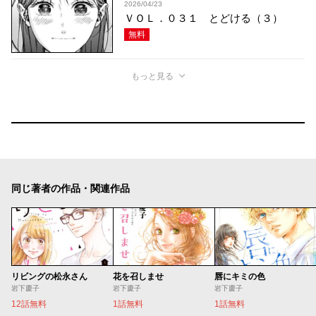
2026/04/23
ＶＯＬ．０３１ とどける（３）
無料
もっと見る
同じ著者の作品・関連作品
リビングの松永さん
花を召しませ
唇にキミの色
岩下慶子
岩下慶子
岩下慶子
12話無料
1話無料
1話無料