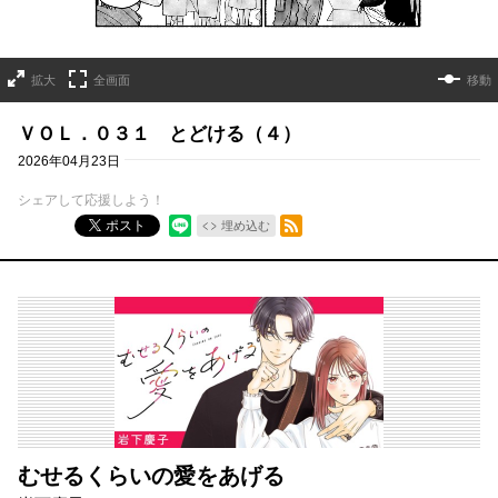
拡大
全画面
移動
ＶＯＬ．０３１ とどける（４）
2026年04月23日
シェアして応援しよう！
RSSフィード
ポスト
埋め込む
むせるくらいの愛をあげる