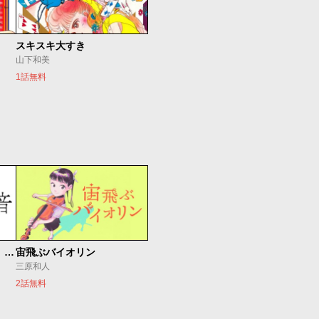
スキスキ大すき
山下和美
1話無料
もうひとつのピアノの森 整う音
宙飛ぶバイオリン
三原和人
2話無料