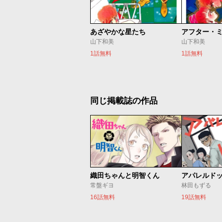
あざやかな星たち
アフター・
山下和美
山下和美
1話無料
1話無料
同じ掲載誌の作品
織田ちゃんと明智くん
アパレルド
常盤ギヨ
林田もずる
16話無料
19話無料