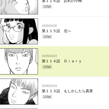
第１１６話 おれの小樽
120
pt
2026/04/30
第１１５話 北へ
120
pt
2026/04/23
第１１４話 Ｄｉａｒｙ
120
pt
2026/03/19
第１１３話 もしかしたら真実
120
pt