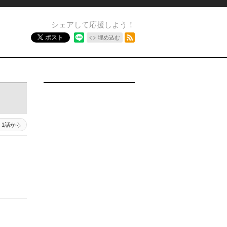
シェアして応援しよう！
RSSフィード
ポスト
埋め込む
1話から