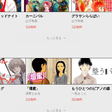
ミッドナイト
カーニバル
グラサンららばい
山下和美
山下和美
1話無料
1話無料
もっと見る
ッグ
「壇蜜」
清野とおる
一色まこと
1話無料
3話無料
もっと見る