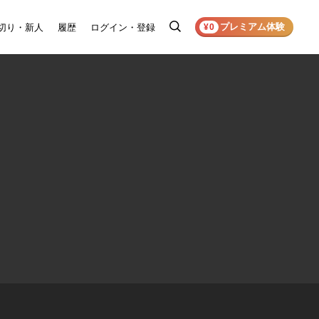
プレミアム体験
切り・新人
履歴
ログイン・登録
検
¥0
索