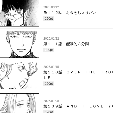
2026/03/12
第１１２話 お金をちょうだい
120
pt
2026/01/22
第１１１話 能動的３分間
120
pt
2026/01/15
第１１０話 ＯＶＥＲ ＴＨＥ ＴＲＯ
ＬＥ
120
pt
2026/01/08
第１０９話 ＡＮＤ Ｉ ＬＯＶＥ Ｙ
120
pt