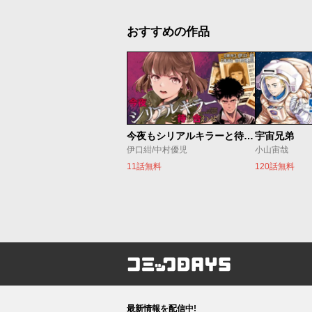
おすすめの作品
今夜もシリアルキラーと待ち合わせ
宇宙兄弟
伊口紺/中村優児
小山宙哉
11話無料
120話無料
コミックDAYS
最新情報を配信中!