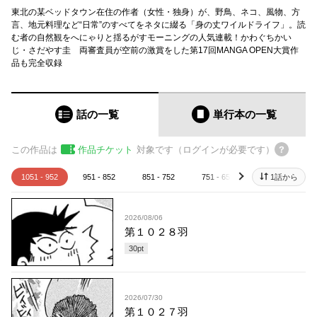
東北の某ベッドタウン在住の作者（女性・独身）が、野鳥、ネコ、風物、方
言、地元料理など“日常”のすべてをネタに綴る「身の丈ワイルドライフ」。読
む者の自然観をへにゃりと揺るがすモーニングの人気連載！かわぐちかい
じ・さだやす圭 両審査員が空前の激賞をした第17回MANGA OPEN大賞作
品も完全収録
話の一覧
単行本
の一覧
この作品は
作品チケット
対象です（ログインが必要です）
1051 - 952
951 - 852
851 - 752
751 - 652
651 - 552
1話から
next
2026/08/06
第１０２８羽
30
pt
2026/07/30
第１０２７羽