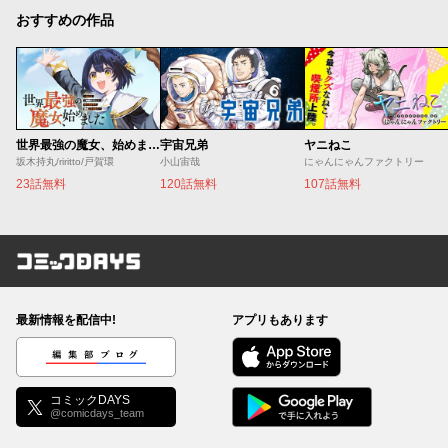
おすすめの作品
世界最強の魔女、始めました ～私だけ『攻略サイト』を見れる世界で自由に生きます～
宇宙兄弟
ヤニねこ
坂木持丸/riritto/戸賀環
小山宙哉
にゃんにゃんファクトリー
23話無料
120話無料
107話無料
コミックDAYS
最新情報を配信中!
アプリもあります
編集部ブログ
コミックDAYS
@comicdays_team