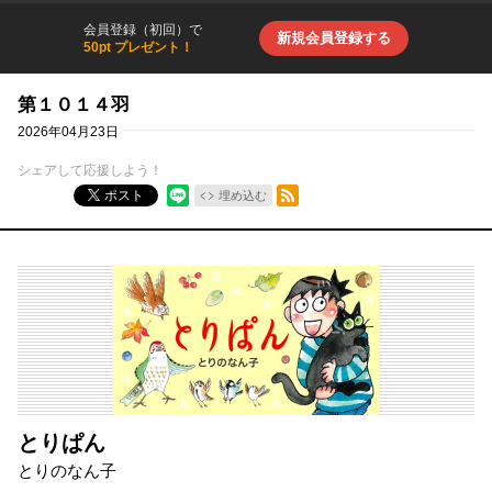
会員登録（初回）で
新規会員登録する
50pt プレゼント！
第１０１４羽
2026年04月23日
シェアして応援しよう！
RSSフィード
ポスト
埋め込む
とりぱん
とりのなん子