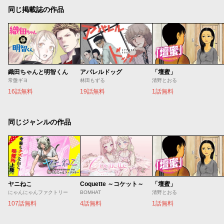
同じ掲載誌の作品
織田ちゃんと明智くん
アパレルドッグ
「壇蜜」
常盤ギヨ
林田もずる
清野とおる
16話無料
19話無料
1話無料
同じジャンルの作品
ヤニねこ
Coquette ～コケット～
「壇蜜」
にゃんにゃんファクトリー
BOMHAT
清野とおる
107話無料
4話無料
1話無料