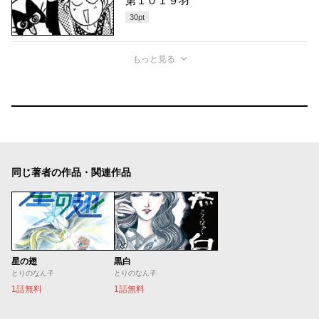
第１０１９羽
30
pt
もっと見る
同じ著者の作品・関連作品
星の翅
黒白
とりのなん子
とりのなん子
1話無料
1話無料