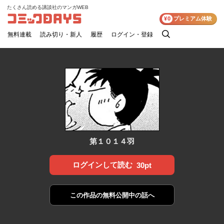
たくさん読める講談社のマンガWEB
コミックDAYS
¥0
プレミアム体験
無料連載
読み切り・新人
履歴
ログイン・登録
検
索
第１０１４羽
ログインして読む
30pt
この作品の
無料公開中の話へ