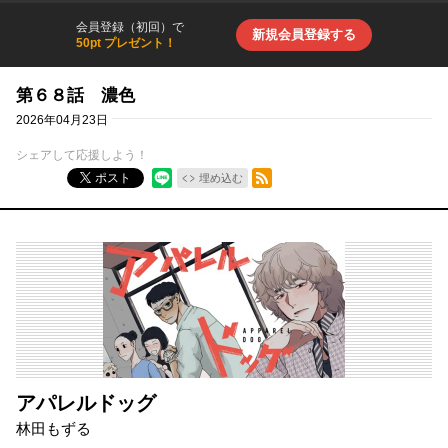
会員登録（初回）で
新規会員登録する
50pt プレゼント！
第６８話 濃色
2026年04月23日
シェアして応援しよう！
RSSフィード
ポスト
埋め込む
アパレルドッグ
林田もずる