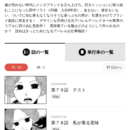
服が売れない時代にメンズブランドを立ち上げろ。巨大ミッションに取り組
むことになった田中ソラト（29歳 入社8年目）。金もない、彼女もいな
い、ついでに住む家もなくなりそうな崖っぷちの男が、社運をかけてブラン
ド創設に奔走する！ デザインも手掛ける元アパレルディレクターが業界の
リアルに切り込む意欲作！ 普段着ている服はどのようにして作られるの
か？ 読めばきっとためになるアパレルお仕事物語！
話の一覧
単行本
の一覧
79 - 30
29 - 1
1話から
2026/08/06
第７９話 テスト
80
pt
2026/07/30
第７８話 私が着る意味
80
pt