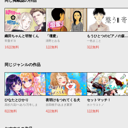
同じ掲載誌の作品
織田ちゃんと明智くん
「壇蜜」
もうひとつのピアノの森 整う音
常盤ギヨ
清野とおる
一色まこと
16話無料
1話無料
3話無料
同じジャンルの作品
ひなたとひかり
夜明けをつれてくる犬
セットマッチ！
高杉六花/べあろ/万冬しま
吉田桃子/あまぎ夏芽
カトウコトノ
8話無料
4話無料
1話無料