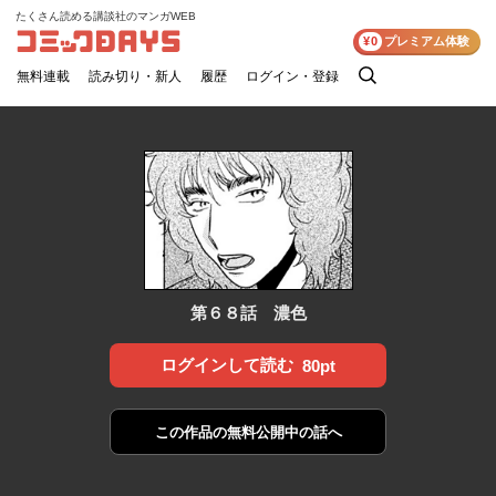
たくさん読める講談社のマンガWEB
コミックDAYS
¥0
プレミアム体験
無料連載
読み切り・新人
履歴
ログイン・登録
検
索
第６８話 濃色
ログインして読む
80pt
この作品の
無料公開中の話へ