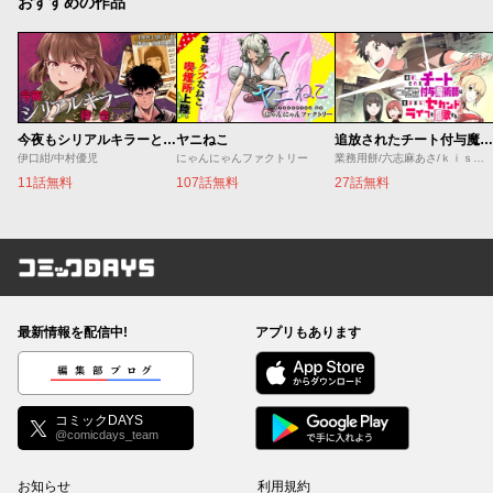
おすすめの作品
今夜もシリアルキラーと待ち合わせ
ヤニねこ
追放されたチート付与魔術師は気ままなセカンドライフを謳歌する。 ～俺は武器だけじゃなく、あらゆるものに『強化ポイント』を付与できるし、俺の意思でいつでも効果を解除できるけど、残った人たち大丈夫？～
伊口紺/中村優児
にゃんにゃんファクトリー
業務用餅/六志麻あさ/ｋｉｓｕｉ
11話無料
107話無料
27話無料
コミックDAYS
最新情報を配信中!
アプリもあります
編集部ブログ
コミックDAYS
@comicdays_team
お知らせ
利用規約