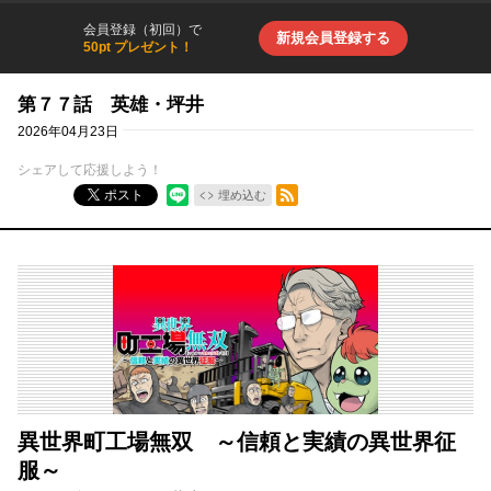
会員登録（初回）で
新規会員登録する
50pt プレゼント！
第７７話 英雄・坪井
2026年04月23日
シェアして応援しよう！
RSSフィード
ポスト
埋め込む
異世界町工場無双 ～信頼と実績の異世界征
服～