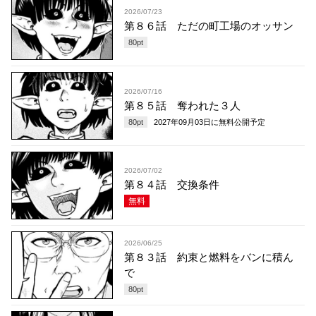
2026/07/23
第８６話 ただの町工場のオッサン
80
pt
2026/07/16
第８５話 奪われた３人
80
pt
2027年09月03日
に無料公開予定
2026/07/02
第８４話 交換条件
無料
2026/06/25
第８３話 約束と燃料をバンに積ん
で
80
pt