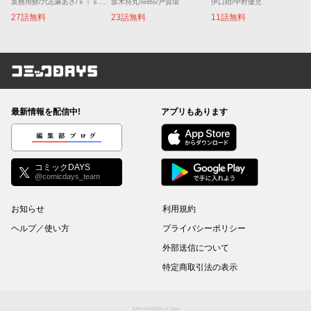
業務用餅/六志麻あさ/ｋｉｓｕｉ
坂木持丸/riritto/戸賀環
伊口紺/中村優児
27話無料
23話無料
11話無料
コミックDAYS
最新情報を配信中!
アプリもあります
編集部ブログ
コミックDAYS
@comicdays_team
お知らせ
利用規約
ヘルプ／使い方
プライバシーポリシー
外部送信について
特定商取引法の表示