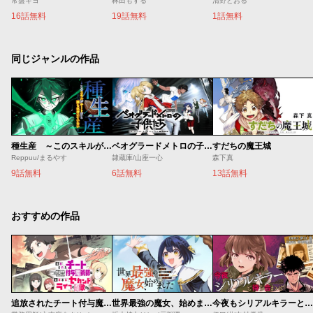
常盤ギヨ
林田もずる
清野とおる
16話無料
19話無料
1話無料
同じジャンルの作品
種生産 ～このスキルがチートだとまだ誰も気付いていない～
ベオグラードメトロの子供たち
すだちの魔王城
Reppuu/まるやす
隷蔵庫/山座一心
森下真
9話無料
6話無料
13話無料
おすすめの作品
追放されたチート付与魔術師は気ままなセカンドライフを謳歌する。 ～俺は武器だけじゃなく、あらゆるものに『強化ポイント』を付与できるし、俺の意思でいつでも効果を解除できるけど、残った人たち大丈夫？～
世界最強の魔女、始めました ～私だけ『攻略サイト』を見れる世界で自由に生きます～
今夜もシリアルキラーと待ち合わせ