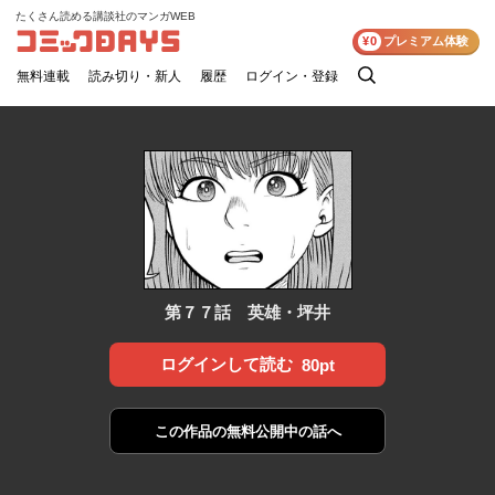
たくさん読める講談社のマンガWEB
コミックDAYS
¥0
プレミアム体験
無料連載
読み切り・新人
履歴
ログイン・登録
検
索
第７７話 英雄・坪井
ログインして読む
80pt
この作品の
無料公開中の話へ