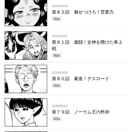
2026/06/18
第８２話 魅せつけろ！営業力
80
pt
2026/06/11
第８１話 激闘！女神を懸けた車上
戦
80
pt
2026/05/28
第８０話 驀進！デスロード
80
pt
2026/05/21
第７９話 ノーラム王の矜持
80
pt