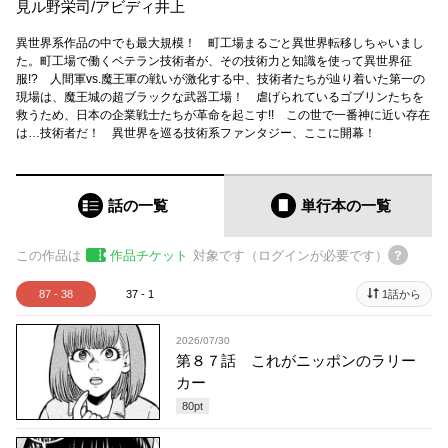
見ル野栄司
/
アビディ井上
異世界系作品の中でも最大規模！ 町工場まるごと異世界転移しちゃいまし
た。町工場で働くベテラン技術者が、その技術力と知識を使って異世界征
服!? 人間軍vs.魔王軍の戦いが激化する中、技術者たちが辿り着いた第一の
現場は、魔王城の超ブラックな武器工場！ 虐げられているゴブリンたちを
救うため、日本の企業戦士たちが革命を起こす!! この世で一番神に近い存在
は…技術者だ！ 異世界を巡る技術系ファンタジー、ここに開幕！
話の一覧
単行本
の一覧
この作品は
作品チケット
対象です（ログインが必要です）
87 - 38
37 - 1
1話から
2026/07/30
第８７話 これがニッポンのラリー
カー
80
pt