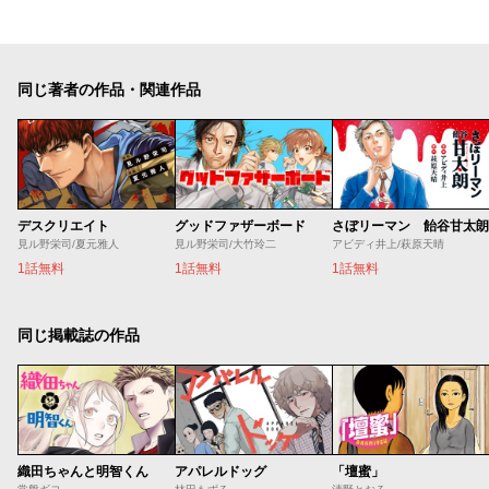
同じ著者の作品・関連作品
デスクリエイト
グッドファザーボード
さぼリーマン 飴谷甘太朗
見ル野栄司/夏元雅人
見ル野栄司/大竹玲二
アビディ井上/萩原天晴
1話無料
1話無料
1話無料
同じ掲載誌の作品
織田ちゃんと明智くん
アパレルドッグ
「壇蜜」