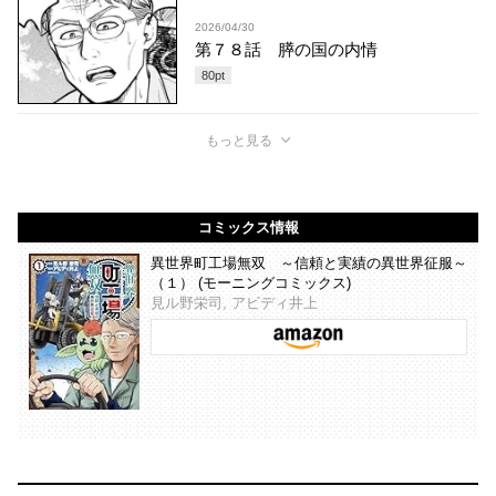
2026/04/30
第７８話 膵の国の内情
80
pt
もっと見る
コミックス情報
異世界町工場無双 ～信頼と実績の異世界征服～
（１） (モーニングコミックス)
見ル野栄司, アビディ井上