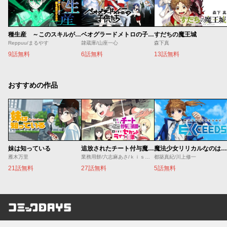
種生産 ～このスキルがチートだとまだ誰も気付いていない～
ベオグラードメトロの子供たち
すだちの魔王城
Reppuu/まるやす
隷蔵庫/山座一心
森下真
9話無料
6話無料
13話無料
おすすめの作品
妹は知っている
追放されたチート付与魔術師は気ままなセカンドライフを謳歌する。 ～俺は武器だけじゃなく、あらゆるものに『強化ポイント』を付与できるし、俺の意思でいつでも効果を解除できるけど、残った人たち大丈夫？～
魔法少女リリカルなのは EXCEEDS
雁木万里
業務用餅/六志麻あさ/ｋｉｓｕｉ
都築真紀/川上修一
21話無料
27話無料
5話無料
コミックDAYS