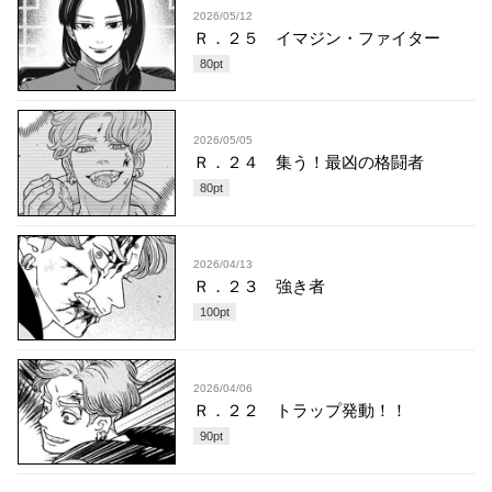
2026/05/12
Ｒ．２５ イマジン・ファイター
80
pt
2026/05/05
Ｒ．２４ 集う！最凶の格闘者
80
pt
2026/04/13
Ｒ．２３ 強き者
100
pt
2026/04/06
Ｒ．２２ トラップ発動！！
90
pt