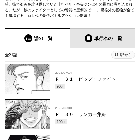
望。街で盗みを繰り返していた非行少年・祭矢ジンはその暴力に巻き込まれ
る。だが、彼のファイターとしての資質は圧倒的で──。規格外の怪物が全て
を破壊する、新世代の豪快バトルアクション開幕！
話の一覧
単行本
の一覧
全31話
1話から
2026/07/14
Ｒ．３１ ビッグ・ファイト
90
pt
2026/06/30
Ｒ．３０ ランカー集結
100
pt