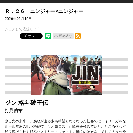
Ｒ．２６ ニンジャー×ニンジャー
2026年05月19日
シェアして応援しよう！
RSSフィード
ポスト
埋め込む
ジン 格斗破王伝
打見佑祐
少し先の未来…。腐敗が進み夢も希望もなくなった社会では、イリーガルな
ルール無用の地下格闘技「ヤオヨロズ」が隆盛を極めていた。ところ構わず
繰り広げられる残忍なストリートファイトに動くのはカネ、そして人々の欲