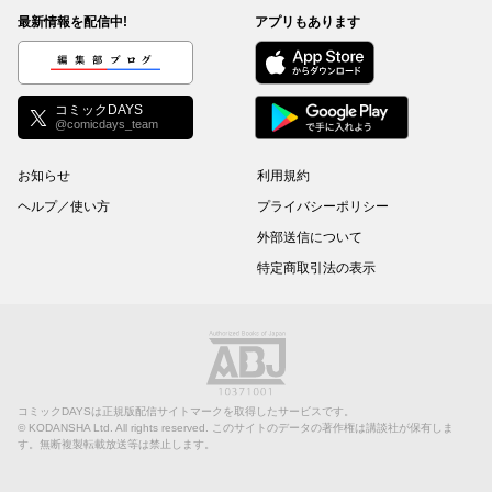
最新情報を配信中!
アプリもあります
編集部ブログ
コミックDAYS
@comicdays_team
お知らせ
利用規約
ヘルプ／使い方
プライバシーポリシー
外部送信について
特定商取引法の表示
コミックDAYSは正規版配信サイトマークを取得したサービスです。
©
KODANSHA Ltd.
All rights reserved. このサイトのデータの著作権は講談社が保有しま
す。無断複製転載放送等は禁止します。