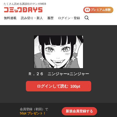
たくさん読める講談社のマンガWEB
コミックDAYS
¥0
プレミアム体験
無料連載
読み切り・新人
履歴
ログイン・登録
検
索
Ｒ．２６ ニンジャー×ニンジャー
ログインして読む
100pt
会員登録（初回）で
新規会員登録する
50pt プレゼント！