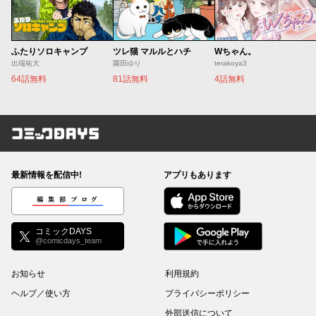
ふたりソロキャンプ
ツレ猫 マルルとハチ
Wちゃん。
出端祐大
園田ゆり
terakoya3
64話無料
81話無料
4話無料
コミックDAYS
最新情報を配信中!
アプリもあります
編集部ブログ
コミックDAYS
@comicdays_team
お知らせ
利用規約
ヘルプ／使い方
プライバシーポリシー
外部送信について