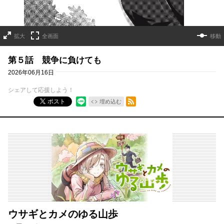
拡大
全画面
移動
第５話 競争に負けても
2026年06月16日
シェアして応援しよう！
RSSフィード
ポスト
埋め込む
ウサギとカメのゆる山歩