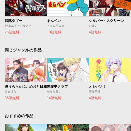
戦隊タブー
まんペン
シルバー・スクリーン
TK2/エド・バルスト
トミムラコタ
いまい
26話無料
10話無料
4話無料
同じジャンルの作品
波うららかに、めおと日和
黒歴史クラブ
オシバナ！
西香はち
かなたるい
志摩時緒
36話無料
14話無料
4話無料
おすすめの作品