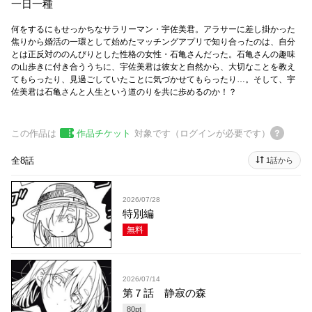
一日一種
何をするにもせっかちなサラリーマン・宇佐美君。アラサーに差し掛かった
焦りから婚活の一環として始めたマッチングアプリで知り合ったのは、自分
とは正反対ののんびりとした性格の女性・石亀さんだった。石亀さんの趣味
の山歩きに付き合ううちに、宇佐美君は彼女と自然から、大切なことを教え
てもらったり、見過ごしていたことに気づかせてもらったり…。そして、宇
佐美君は石亀さんと人生という道のりを共に歩めるのか！？
この作品は
作品チケット
対象です（ログインが必要です）
全8話
1話から
2026/07/28
特別編
無料
2026/07/14
第７話 静寂の森
80
pt