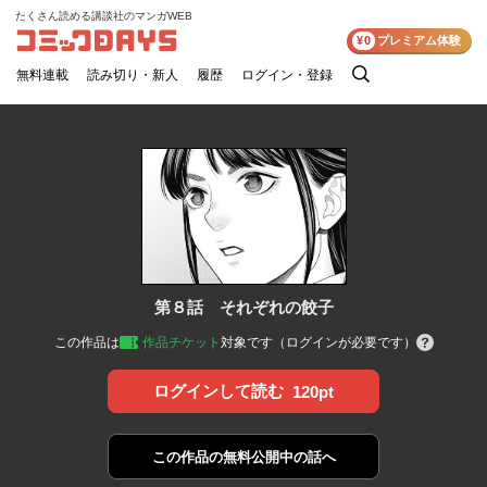
たくさん読める講談社のマンガWEB
コミックDAYS
¥0
プレミアム体験
無料連載
読み切り・新人
履歴
ログイン・登録
検
索
第８話 それぞれの餃子
この作品は
作品チケット
対象です（ログインが必要です）
ログインして読む
120pt
この作品の
無料公開中の話へ