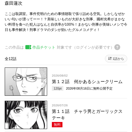
森田蓮次
ここは取調室。事件究明のための事情聴取で張り詰める空気。しかしなぜか
いい匂いが漂ってーー！？美味しいものが大好きな刑事、國村光希がまかな
い料理を食べた犯人はなんと自供率が100%！まかない刑事が美味いメシで今
日も事件解決！刑事ドラマのダシが効いたグルメコメディ！
この作品は
作品チケット
対象です（ログインが必要です）
全12話
1話から
2026/08/02
第１２話 何かあるシュークリーム
120
pt
2026年08月16日
に無料公開予定
2026/07/26
第１１話 チャラ男とガーリックス
テーキ
無料