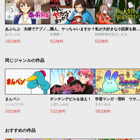
あぶらぶ 夫婦でアブノーマルなラブしませんか？
隣人、ヤっちゃいますか？
私が大好きな小説家を殺すまで
ありしゃん
赤瀬新一
斜線堂有紀/足立いまる
18話無料
6話無料
6話無料
同じジャンルの作品
まんペン
チンチンデビルを追え！
学習マンガ・理科 ウサウサ！
トミムラコタ
くぼたふみお
まきいわ山
10話無料
22話無料
39話無料
おすすめの作品