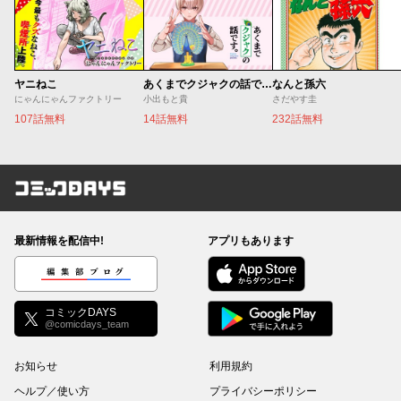
ヤニねこ
あくまでクジャクの話です。
なんと孫六
にゃんにゃんファクトリー
小出もと貴
さだやす圭
107話無料
14話無料
232話無料
コミックDAYS
最新情報を配信中!
アプリもあります
編集部ブログ
コミックDAYS
@comicdays_team
お知らせ
利用規約
ヘルプ／使い方
プライバシーポリシー