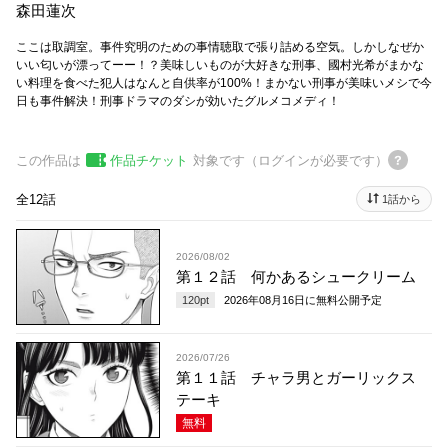
森田蓮次
ここは取調室。事件究明のための事情聴取で張り詰める空気。しかしなぜか
いい匂いが漂ってーー！？美味しいものが大好きな刑事、國村光希がまかな
い料理を食べた犯人はなんと自供率が100%！まかない刑事が美味いメシで今
日も事件解決！刑事ドラマのダシが効いたグルメコメディ！
この作品は
作品チケット
対象です（ログインが必要です）
全12話
1話から
2026/08/02
第１２話 何かあるシュークリーム
120
pt
2026年08月16日
に無料公開予定
2026/07/26
第１１話 チャラ男とガーリックス
テーキ
無料