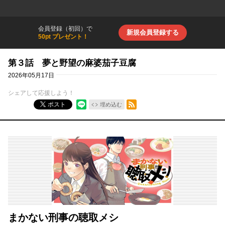
会員登録（初回）で
新規会員登録する
50pt プレゼント！
第３話 夢と野望の麻婆茄子豆腐
2026年05月17日
シェアして応援しよう！
RSSフィード
ポスト
埋め込む
まかない刑事の聴取メシ