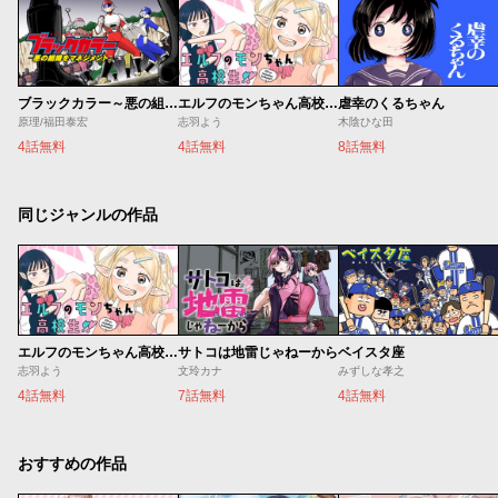
ブラックカラー～悪の組織をマネジメント～
エルフのモンちゃん高校生!!
虐幸のくるちゃん
原理/福田泰宏
志羽よう
木陰ひな田
4話無料
4話無料
8話無料
同じジャンルの作品
エルフのモンちゃん高校生!!
サトコは地雷じゃねーから
ベイスタ座
志羽よう
文玲カナ
みずしな孝之
4話無料
7話無料
4話無料
おすすめの作品