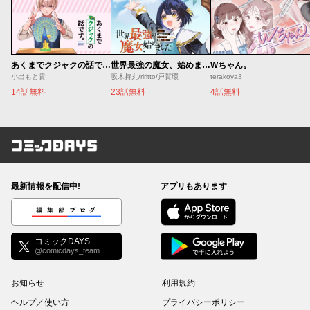
あくまでクジャクの話です。
世界最強の魔女、始めました ～私だけ『攻略サイト』を見れる世界で自由に生きます～
Wちゃん。
小出もと貴
坂木持丸/riritto/戸賀環
terakoya3
14話無料
23話無料
4話無料
コミックDAYS
最新情報を配信中!
アプリもあります
編集部ブログ
コミックDAYS
@comicdays_team
お知らせ
利用規約
ヘルプ／使い方
プライバシーポリシー