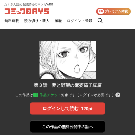
たくさん読める講談社のマンガWEB
コミックDAYS
¥0
プレミアム体験
無料連載
読み切り・新人
履歴
ログイン・登録
検
索
第３話 夢と野望の麻婆茄子豆腐
この作品は
作品チケット
対象です（ログインが必要です）
ログインして読む
120pt
この作品の
無料公開中の話へ