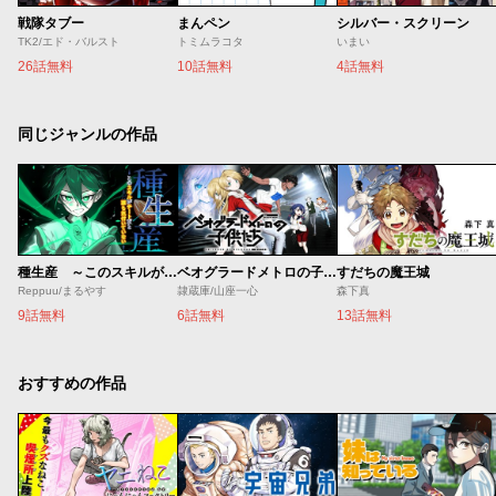
戦隊タブー
まんペン
シルバー・スクリーン
TK2/エド・バルスト
トミムラコタ
いまい
26話無料
10話無料
4話無料
同じジャンルの作品
種生産 ～このスキルがチートだとまだ誰も気付いていない～
ベオグラードメトロの子供たち
すだちの魔王城
Reppuu/まるやす
隷蔵庫/山座一心
森下真
9話無料
6話無料
13話無料
おすすめの作品