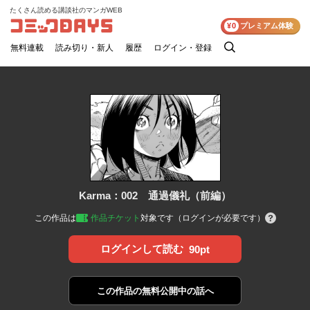
たくさん読める講談社のマンガWEB
コミックDAYS
¥0
プレミアム体験
無料連載
読み切り・新人
履歴
ログイン・登録
検
索
Karma：002 通過儀礼（前編）
この作品は
作品チケット
対象です（ログインが必要です）
ログインして読む
90pt
この作品の
無料公開中の話へ