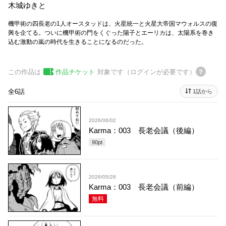
木城ゆきと
機甲術の四長老の1人オースタッドは、火星統一と火星大帝国マウォルスの復
興を企てる。ついに機甲術の門をくぐった陽子とエーリカは、太陽系を巻き
込む激動の嵐の時代を生きることになるのだった。
この作品は
作品チケット
対象です（ログインが必要です）
全6話
1話から
2026/06/02
Karma：003 長老会議（後編）
90
pt
2026/05/26
Karma：003 長老会議（前編）
無料