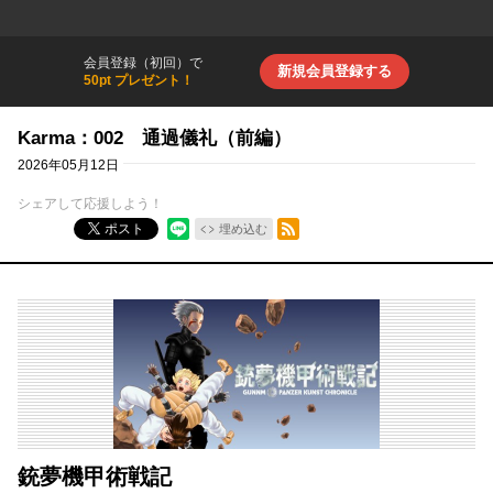
会員登録（初回）で
新規会員登録する
50pt プレゼント！
Karma：002 通過儀礼（前編）
2026年05月12日
シェアして応援しよう！
RSSフィード
ポスト
埋め込む
銃夢機甲術戦記