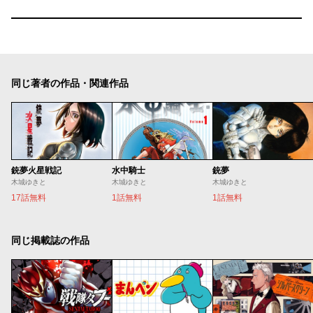
同じ著者の作品・関連作品
銃夢火星戦記
水中騎士
銃夢
木城ゆきと
木城ゆきと
木城ゆきと
17話無料
1話無料
1話無料
同じ掲載誌の作品