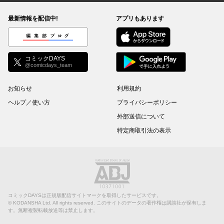
最新情報を配信中!
アプリもあります
編集部ブログ
コミックDAYS
@comicdays_team
お知らせ
利用規約
ヘルプ／使い方
プライバシーポリシー
外部送信について
特定商取引法の表示
コミックDAYSは正規版配信サイトマークを取得したサービスです。
©
KODANSHA Ltd.
All rights reserved. このサイトのデータの著作権は講談社が保有しま
す。無断複製転載放送等は禁止します。