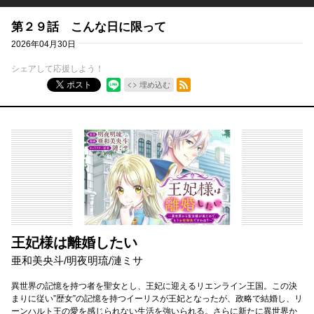
第２９話 こんな日に限って
2026年04月30日
シェアして応援しよう！
RSSフィード
ポスト
埋め込む
王妃様は離婚したい
亜和美央斗
/
明夜明琉
/
漣ミサ
異世界の記憶を持つ者を聖女とし、王妃に迎えるリエンライン王国。この決
まりに従い”歴女”の記憶を持つイーリスが王妃となったが、政略で結婚し、リ
ーンハルト王の愛を感じられない生活を強いられる。さらに新たに異世界か