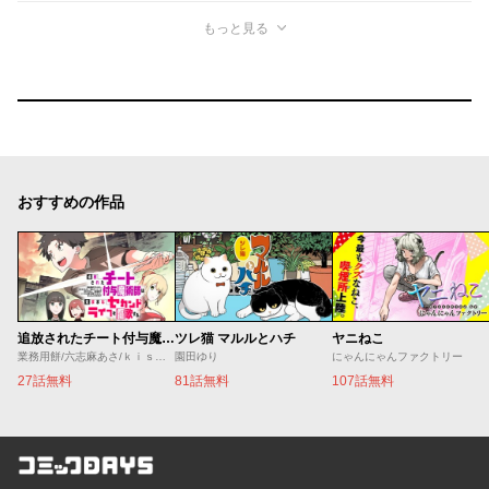
もっと見る
おすすめの作品
追放されたチート付与魔術師は気ままなセカンドライフを謳歌する。 ～俺は武器だけじゃなく、あらゆるものに『強化ポイント』を付与できるし、俺の意思でいつでも効果を解除できるけど、残った人たち大丈夫？～
ツレ猫 マルルとハチ
ヤニねこ
業務用餅/六志麻あさ/ｋｉｓｕｉ
園田ゆり
にゃんにゃんファクトリー
27話無料
81話無料
107話無料
コミックDAYS