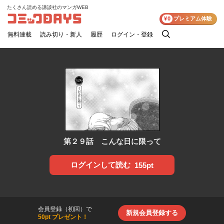
たくさん読める講談社のマンガWEB
コミックDAYS
¥0
プレミアム体験
無料連載
読み切り・新人
履歴
ログイン・登録
検
索
第２９話 こんな日に限って
ログインして読む
155pt
会員登録（初回）で
新規会員登録する
50pt プレゼント！