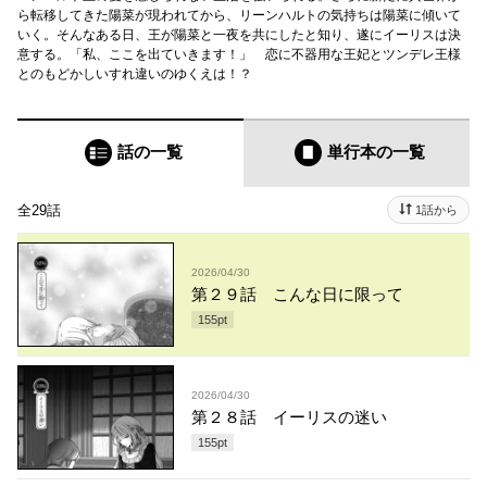
ら転移してきた陽菜が現われてから、リーンハルトの気持ちは陽菜に傾いて
いく。そんなある日、王が陽菜と一夜を共にしたと知り、遂にイーリスは決
意する。「私、ここを出ていきます！」 恋に不器用な王妃とツンデレ王様
とのもどかしいすれ違いのゆくえは！？
話の一覧
単行本
の一覧
全29話
1話から
2026/04/30
第２９話 こんな日に限って
155
pt
2026/04/30
第２８話 イーリスの迷い
155
pt