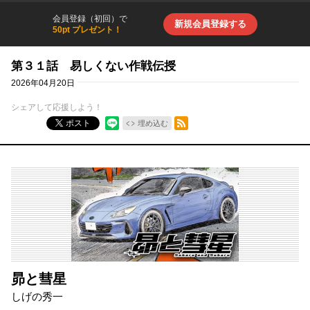
会員登録（初回）で
新規会員登録する
50pt プレゼント！
第３１話 易しくない作戦伝授
2026年04月20日
シェアして応援しよう！
RSSフィード
ポスト
埋め込む
昴と彗星
しげの秀一