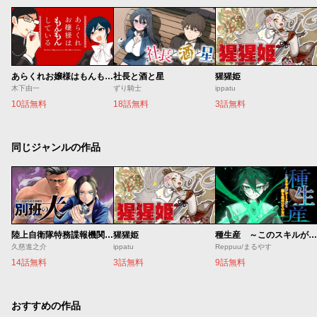
あらくれお嬢様はもんもんしている
社長と酒と星
猩猩姫
木下由一
ずり騎士
ippatu
10話無料
18話無料
3話無料
同じジャンルの作品
陸上自衛隊特務諜報機関 別班の犬
猩猩姫
種生産 ～このスキルがチートだとまだ誰も気付いていない～
久慈進之介
ippatu
Reppuu/まるやす
14話無料
3話無料
9話無料
おすすめの作品