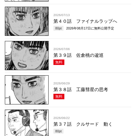
2026/07/13
第４０話 ファイナルラップへ
80
pt
2026年08月17日
に無料公開予定
2026/07/06
第３９話 佐倉桃の逡巡
無料
2026/06/29
第３８話 工藤彗星の思考
無料
2026/06/22
第３７話 クルサード 動く
80
pt