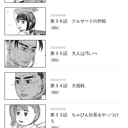
2026/06/08
第３６話 クルサードの作戦
80
pt
2026/06/01
第３５話 大人は汚いべ
80
pt
2026/05/25
第３４話 大混戦
80
pt
2026/05/18
第３３話 ちゃびん社長をやっつけ
ろ
80
pt