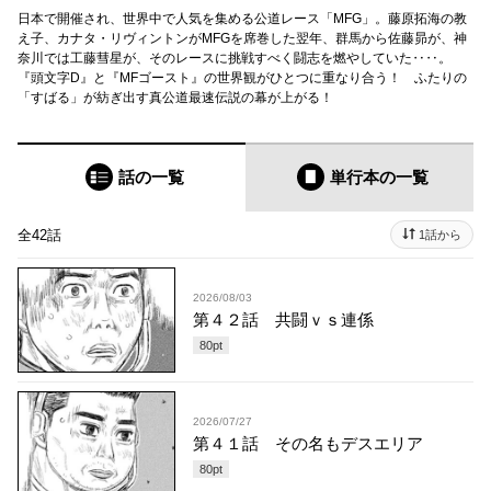
日本で開催され、世界中で人気を集める公道レース「MFG」。藤原拓海の教
え子、カナタ・リヴィントンがMFGを席巻した翌年、群馬から佐藤昴が、神
奈川では工藤彗星が、そのレースに挑戦すべく闘志を燃やしていた‥‥。
『頭文字D』と『MFゴースト』の世界観がひとつに重なり合う！ ふたりの
「すばる」が紡ぎ出す真公道最速伝説の幕が上がる！
話の一覧
単行本
の一覧
全42話
1話から
2026/08/03
第４２話 共闘ｖｓ連係
80
pt
2026/07/27
第４１話 その名もデスエリア
80
pt