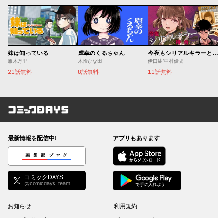
妹は知っている
虐幸のくるちゃん
今夜もシリアルキラーと待ち合わせ
雁木万里
木陰ひな田
伊口紺/中村優児
21話無料
8話無料
11話無料
コミックDAYS
最新情報を配信中!
アプリもあります
編集部ブログ
コミックDAYS
@comicdays_team
お知らせ
利用規約