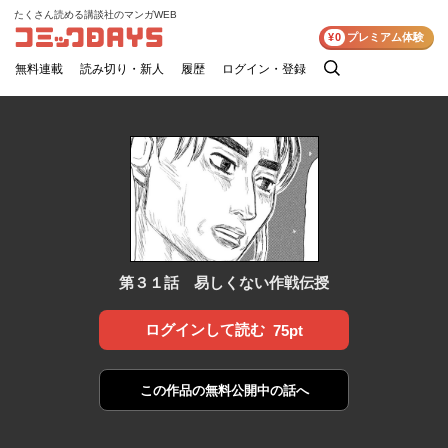
たくさん読める講談社のマンガWEB
コミックDAYS
¥0
プレミアム体験
無料連載
読み切り・新人
履歴
ログイン・登録
検
索
第３１話 易しくない作戦伝授
ログインして読む
75pt
この作品の
無料公開中の話へ