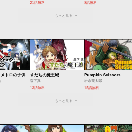
21話無料
8話無料
もっと見る
ベオグラードメトロの子供たち
すだちの魔王城
Pumpkin Scissors
心
森下真
岩永亮太郎
13話無料
15話無料
もっと見る