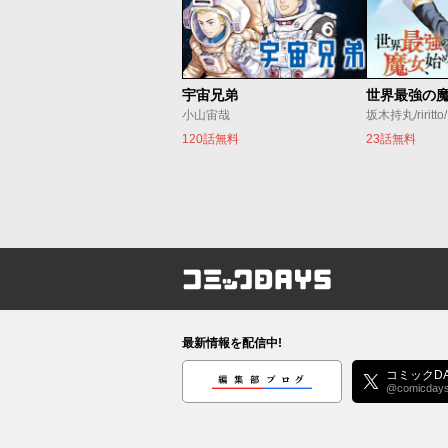
宇宙兄弟
小山宙哉
坂木持丸/riritt
120話無料
23話無料
コミックDAYS
最新情報を配信中!
編集部ブログ
コミックDA
@comicday