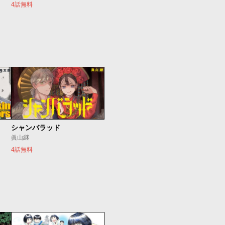
4話無料
シャンバラッド
眞山継
4話無料