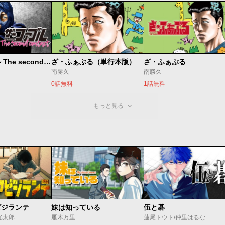
ザ・ファブル The second contact
ざ・ふぁぶる（単行本版）
ざ・ふぁぶる
南勝久
南勝久
0話無料
1話無料
もっと見る
ビジランテ
妹は知っている
伍と碁
光太郎
雁木万里
蓮尾トウト/仲里はるな