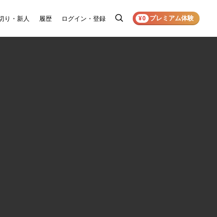
プレミアム体験
切り・新人
履歴
ログイン・登録
検
¥0
索