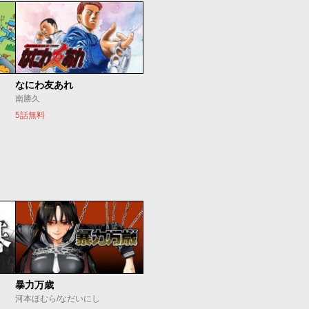
なにわ友あれ
南勝久
5話無料
暴力万歳
河本ほむら/なだいにし