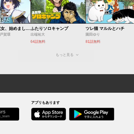
世界最強の魔女、始めました ～私だけ『攻略サイト』を見れる世界で自由に生きます～
ふたりソロキャンプ
ツレ猫 マルルとハチ
o/戸賀環
出端祐大
園田ゆり
64話無料
81話無料
もっと見る
アプリもあります
YS
s_team