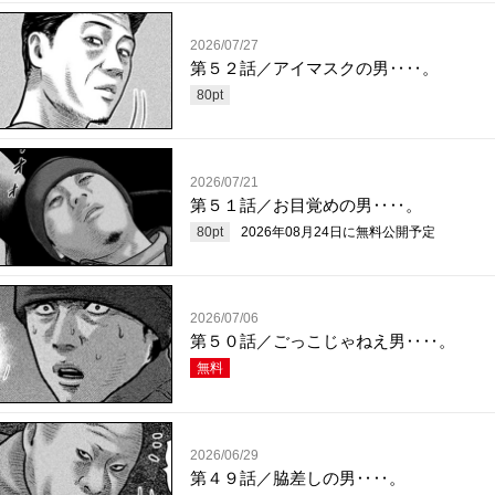
2026/07/27
第５２話／アイマスクの男‥‥。
80
pt
2026/07/21
第５１話／お目覚めの男‥‥。
80
pt
2026年08月24日
に無料公開予定
2026/07/06
第５０話／ごっこじゃねえ男‥‥。
無料
2026/06/29
第４９話／脇差しの男‥‥。