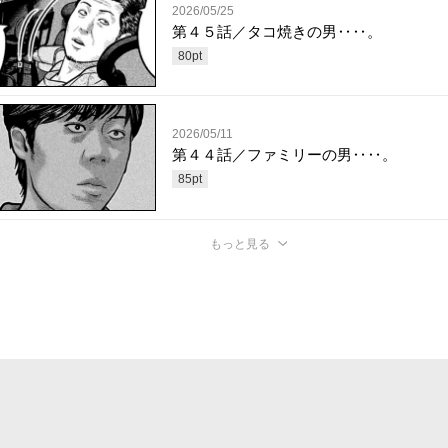
2026/05/25
第４５話／タコ焼きの男‥‥。
80
pt
2026/05/11
第４４話／ファミリーの男‥‥。
85
pt
もっと見る