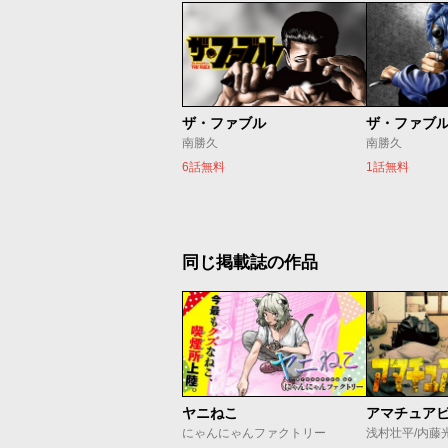
ザ・ファブル
南勝久
南勝久
6話無料
1話無料
同じ掲載誌の作品
ヤニねこ
アマチュア
にゃんにゃんファクトリー
浅村壮平/内藤