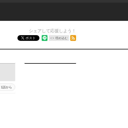
シェアして応援しよう！
RSSフィード
ポスト
埋め込む
1話から