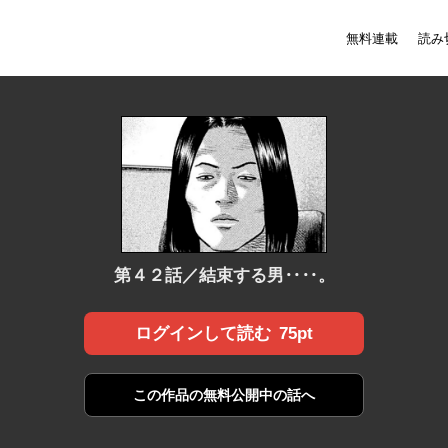
無料連載
読み
第４２話／結束する男‥‥。
75pt
ログインして読む
この作品の
無料公開中の話へ