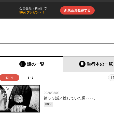
会員登録（初回）で
新規会員登録する
50pt プレゼント！
話の一覧
単行本
の一覧
53 - 4
3 - 1
2026/08/03
第５３話／捜していた男‥‥。
80
pt