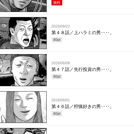
無料
2026/06/22
第４８話／上ハラミの男‥‥。
80
pt
2026/06/08
第４７話／先行投資の男‥‥。
80
pt
2026/06/01
第４６話／狩猟好きの男‥‥。
80
pt