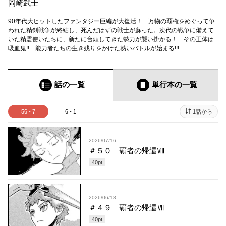
岡崎武士
90年代大ヒットしたファンタジー巨編が大復活！ 万物の覇権をめぐって争
われた精剣戦争が終結し、死んだはずの戦士が蘇った。次代の戦争に備えて
いた精霊使いたちに、新たに台頭してきた勢力が襲い掛かる！ その正体は
吸血鬼!! 能力者たちの生き残りをかけた熱いバトルが始まる!!!
話の一覧
単行本
の一覧
56 - 7
6 - 1
1話から
2026/07/16
＃５０ 覇者の帰還Ⅷ
40
pt
2026/06/18
＃４９ 覇者の帰還Ⅶ
40
pt