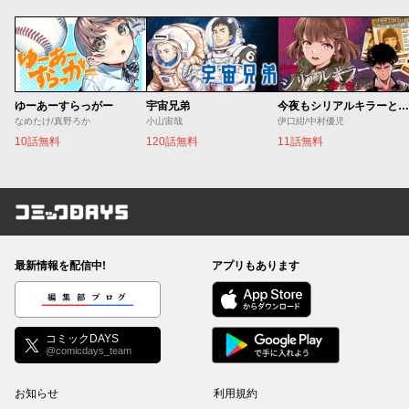
ゆーあーすらっがー
宇宙兄弟
今夜もシリアルキラーと待ち合わせ
なめたけ/真野ろか
小山宙哉
伊口紺/中村優児
10話無料
120話無料
11話無料
コミックDAYS
最新情報を配信中!
アプリもあります
編集部ブログ
コミックDAYS
@comicdays_team
お知らせ
利用規約