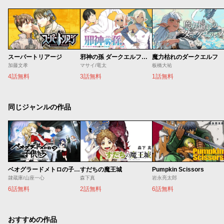
スーパートリアージ
邪神の孫 ダークエルフ姉妹と過ごす異世界引きこもり生活
魔力枯れのダークエルフ
加藤文孝
マサイ/竜太
板橋大祐
4話無料
3話無料
1話無料
同じジャンルの作品
ベオグラードメトロの子供たち
すだちの魔王城
Pumpkin Scissors
隷蔵庫/山座一心
森下真
岩永亮太郎
6話無料
2話無料
6話無料
おすすめの作品