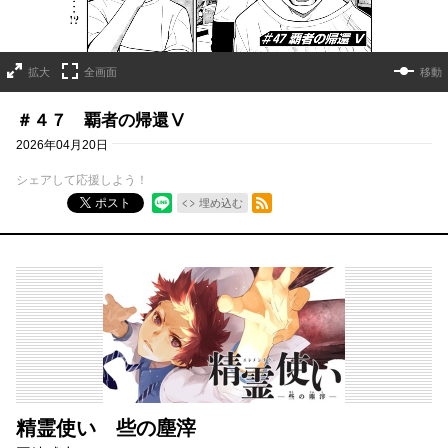
拡大
全画面
移動
＃４７ 覇者の帰還Ⅴ
2026年04月20日
シェアして応援しよう！
RSSフィード
ポスト
埋め込む
精霊使い 些の塵滓