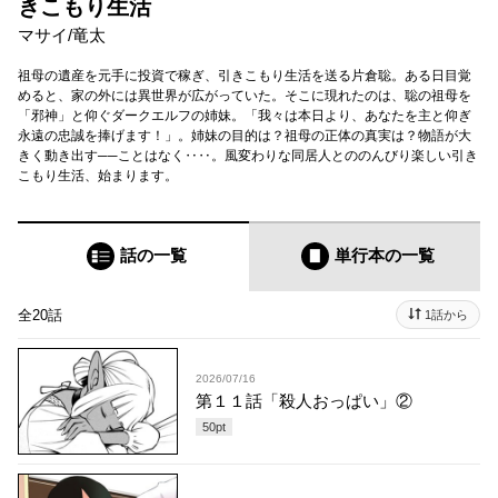
きこもり生活
マサイ
/
竜太
祖母の遺産を元手に投資で稼ぎ、引きこもり生活を送る片倉聡。ある日目覚
めると、家の外には異世界が広がっていた。そこに現れたのは、聡の祖母を
「邪神」と仰ぐダークエルフの姉妹。「我々は本日より、あなたを主と仰ぎ
永遠の忠誠を捧げます！」。姉妹の目的は？祖母の正体の真実は？物語が大
きく動き出す──ことはなく‥‥。風変わりな同居人とののんびり楽しい引き
こもり生活、始まります。
話の一覧
単行本
の一覧
全20話
1話から
2026/07/16
第１１話「殺人おっぱい」②
50
pt