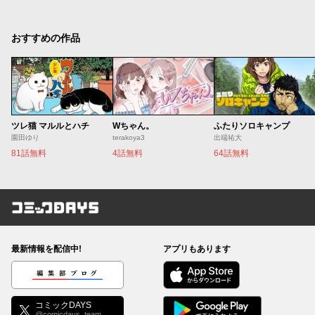
おすすめの作品
ツレ猫 マルルとハチ
Wちゃん。
ふたりソロキャンプ
園田ゆり
terakoya3
出端祐大
81話無料
4話無料
64話無料
コミックDAYS
最新情報を配信中!
アプリもあります
編集部ブログ
コミックDAYS
@comicdays_team