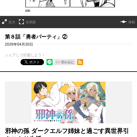
拡大
全画面
移動
第８話「勇者パーティ」②
2026年04月20日
シェアして応援しよう！
RSSフィード
ポスト
埋め込む
邪神の孫 ダークエルフ姉妹と過ごす異世界引