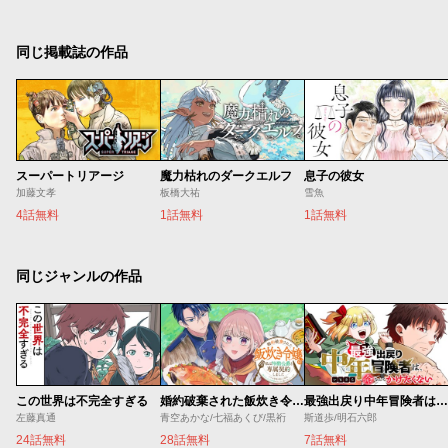
同じ掲載誌の作品
スーパートリアージ
魔力枯れのダークエルフ
息子の彼女
加藤文孝
板橋大祐
雪魚
4話無料
1話無料
1話無料
同じジャンルの作品
この世界は不完全すぎる
婚約破棄された飯炊き令嬢の私は冷酷公爵と専属契約しました～ですが胃袋を掴んだ結果、冷たかった公爵様がどんどん優しくなっています～
最強出戻り中年冒険者は、今さら命なんてかけたくない
左藤真通
青空あかな/七福あくび/黒裄
斯道歩/明石六郎
24話無料
28話無料
7話無料