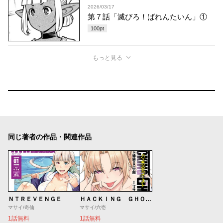
2026/03/17
第７話「滅びろ！ばれんたいん」①
100
pt
もっと見る
同じ著者の作品・関連作品
ＮＴＲＥＶＥＮＧＥ
ＨＡＣＫＩＮＧ ＧＨＯＳＴ カラダにしか価値のない学園
マサイ/奇仙
マサイ/六壱
1話無料
1話無料