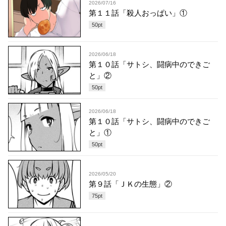
2026/07/16
第１１話「殺人おっぱい」①
50
pt
2026/06/18
第１０話「サトシ、闘病中のできご
と」②
50
pt
2026/06/18
第１０話「サトシ、闘病中のできご
と」①
50
pt
2026/05/20
第９話「ＪＫの生態」②
75
pt