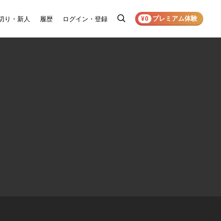
プレミアム体験
切り・新人
履歴
ログイン・登録
検
¥0
索