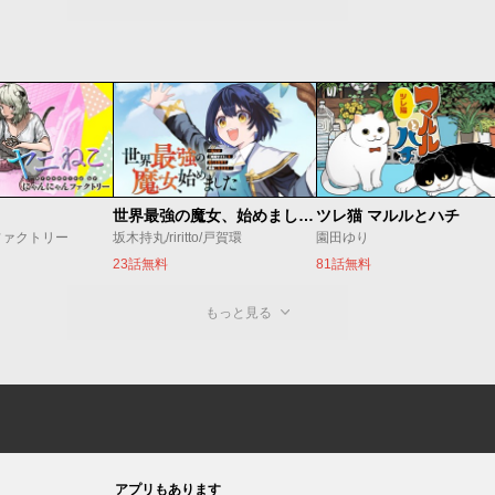
世界最強の魔女、始めました ～私だけ『攻略サイト』を見れる世界で自由に生きます～
ツレ猫 マルルとハチ
ファクトリー
坂木持丸/riritto/戸賀環
園田ゆり
23話無料
81話無料
もっと見る
アプリもあります