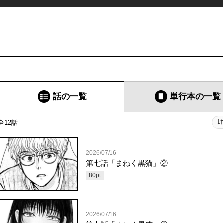
話の一覧
単行本
の一覧
全12話
2026/07/16
第七話「まねく黒猫」②
80
pt
2026/07/16