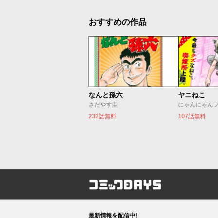
おすすめの作品
なんと孫六
ヤニねこ
さだやす圭
にゃんにゃん
232話無料
107話無料
コミックDAYS
最新情報を配信中!