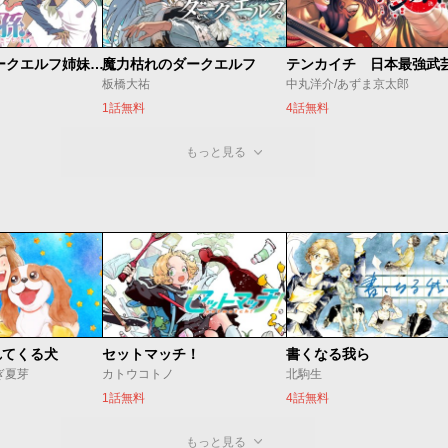
邪神の孫 ダークエルフ姉妹と過ごす異世界引きこもり生活
魔力枯れのダークエルフ
板橋大祐
中丸洋介/あずま京太郎
1話無料
4話無料
もっと見る
れてくる犬
セットマッチ！
書くなる我ら
ぎ夏芽
カトウコトノ
北駒生
1話無料
4話無料
もっと見る