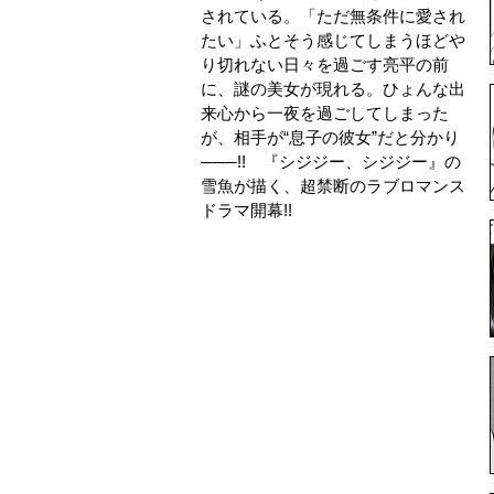
されている。「ただ無条件に愛され
たい」ふとそう感じてしまうほどや
り切れない日々を過ごす亮平の前
に、謎の美女が現れる。ひょんな出
来心から一夜を過ごしてしまった
が、相手が“息子の彼女”だと分かり
───!! 『シジジー、シジジー』の
雪魚が描く、超禁断のラブロマンス
ドラマ開幕!!