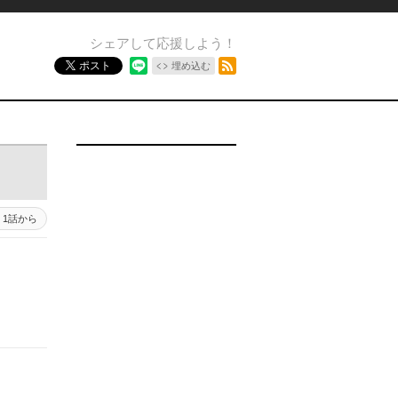
シェアして応援しよう！
RSSフィード
ポスト
埋め込む
1話から