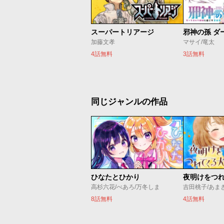
スーパートリアージ
加藤文孝
マサイ/竜太
4話無料
3話無料
同じジャンルの作品
ひなたとひかり
夜明けをつ
高杉六花/べあろ/万冬しま
吉田桃子/あま
8話無料
4話無料