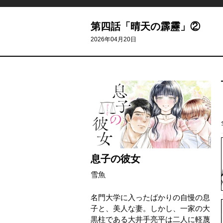
第四話「晴天の霹靂」②
2026年04月20日
息子の彼女
雪魚
名門大学に入ったばかりの自慢の息
子と、美人な妻。しかし、一家の大
黒柱である大井手亮平は二人に軽蔑