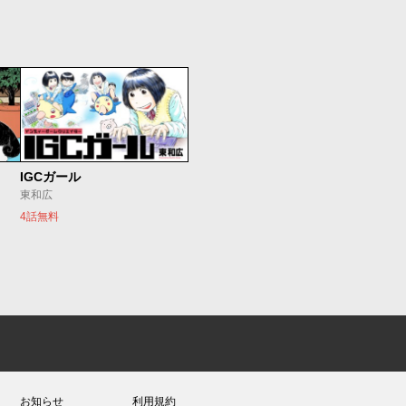
IGCガール
東和広
4話無料
お知らせ
利用規約