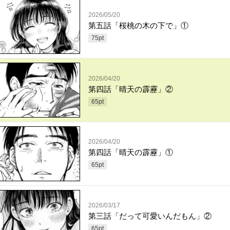
2026/05/20
第五話「桜桃の木の下で」①
75
pt
2026/04/20
第四話「晴天の霹靂」②
65
pt
2026/04/20
第四話「晴天の霹靂」①
65
pt
2026/03/17
第三話「だって可愛いんだもん」②
65
pt