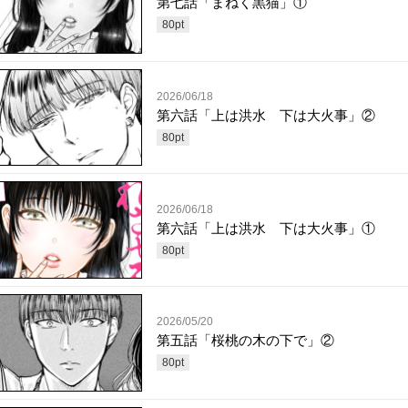
第七話「まねく黒猫」①
80
pt
2026/06/18
第六話「上は洪水 下は大火事」②
80
pt
2026/06/18
第六話「上は洪水 下は大火事」①
80
pt
2026/05/20
第五話「桜桃の木の下で」②
80
pt