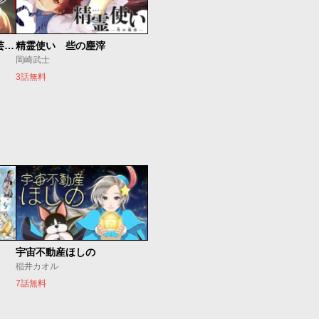
テンカイチ 日本最強武芸者決定戦
精霊使い 些の塵滓
岡崎武士
3話無料
宇宙不動産ほしの
稲井カオル
7話無料