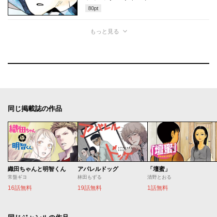
80
pt
もっと見る
同じ掲載誌の作品
織田ちゃんと明智くん
アパレルドッグ
「壇蜜」
常盤ギヨ
林田もずる
清野とおる
16話無料
19話無料
1話無料