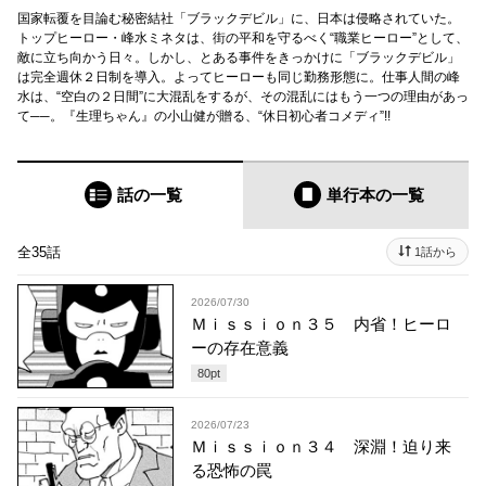
国家転覆を目論む秘密結社「ブラックデビル」に、日本は侵略されていた。
トップヒーロー・峰水ミネタは、街の平和を守るべく“職業ヒーロー”として、
敵に立ち向かう日々。しかし、とある事件をきっかけに「ブラックデビル」
は完全週休２日制を導入。よってヒーローも同じ勤務形態に。仕事人間の峰
水は、“空白の２日間”に大混乱をするが、その混乱にはもう一つの理由があっ
て──。『生理ちゃん』の小山健が贈る、“休日初心者コメディ”!!
話の一覧
単行本
の一覧
全35話
1話から
2026/07/30
Ｍｉｓｓｉｏｎ３５ 内省！ヒーロ
ーの存在意義
80
pt
2026/07/23
Ｍｉｓｓｉｏｎ３４ 深淵！迫り来
る恐怖の罠