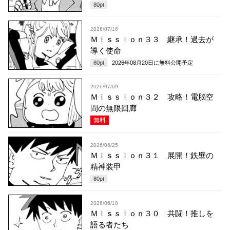
80
pt
2026/07/16
Ｍｉｓｓｉｏｎ３３ 継承！過去が
導く使命
80
pt
2026年08月20日
に無料公開予定
2026/07/09
Ｍｉｓｓｉｏｎ３２ 攻略！電脳空
間の無限回廊
無料
2026/06/25
Ｍｉｓｓｉｏｎ３１ 展開！鉄壁の
精神装甲
80
pt
2026/06/18
Ｍｉｓｓｉｏｎ３０ 共闘！推しを
語る者たち