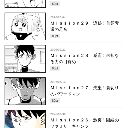
80
pt
2026/06/04
Ｍｉｓｓｉｏｎ２９ 追跡！首領奪
還の足音
80
pt
2026/05/21
Ｍｉｓｓｉｏｎ２８ 感応！未知な
る力の目覚め
80
pt
2026/05/14
Ｍｉｓｓｉｏｎ２７ 失墜！裏切り
のパワードマン
80
pt
2026/04/30
Ｍｉｓｓｉｏｎ２６ 激突！因縁の
ファミリーキャンプ