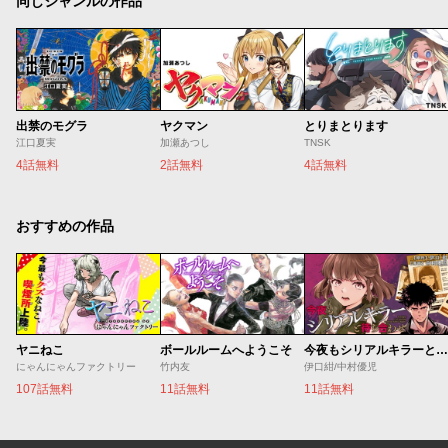
同じジャンルの作品
出禁のモグラ
ヤクマン
とりまとります
江口夏実
加瀬あつし
TNSK
4話無料
2話無料
4話無料
おすすめの作品
ヤニねこ
ボールルームへようこそ
今夜もシリアルキラーと待ち合わせ
にゃんにゃんファクトリー
竹内友
伊口紺/中村優児
107話無料
11話無料
11話無料