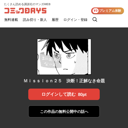
たくさん読める講談社のマンガWEB
コミックDAYS
¥0
プレミアム体験
無料連載
読み切り・新人
履歴
ログイン・登録
検
索
Ｍｉｓｓｉｏｎ２５ 決断！正解なき命題
ログインして読む
80pt
この作品の
無料公開中の話へ