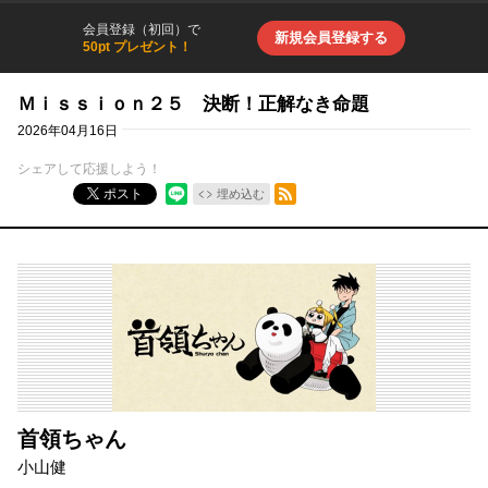
会員登録（初回）で
新規会員登録する
50pt プレゼント！
Ｍｉｓｓｉｏｎ２５ 決断！正解なき命題
2026年04月16日
シェアして応援しよう！
RSSフィード
ポスト
埋め込む
首領ちゃん
小山健