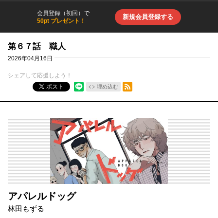
会員登録（初回）で
新規会員登録する
50pt プレゼント！
第６７話 職人
2026年04月16日
シェアして応援しよう！
RSSフィード
ポスト
埋め込む
アパレルドッグ
林田もずる