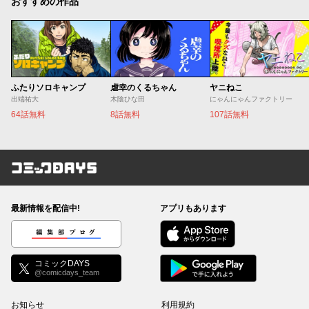
おすすめの作品
ふたりソロキャンプ
虐幸のくるちゃん
ヤニねこ
出端祐大
木陰ひな田
にゃんにゃんファクトリー
64話無料
8話無料
107話無料
コミックDAYS
最新情報を配信中!
アプリもあります
編集部ブログ
コミックDAYS
@comicdays_team
お知らせ
利用規約