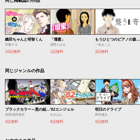
同じ掲載誌の作品
織田ちゃんと明智くん
「壇蜜」
もうひとつのピアノの森 整う音
常盤ギヨ
清野とおる
一色まこと
16話無料
1話無料
3話無料
同じジャンルの作品
ブラックカラー～悪の組織をマネジメント～
'82エンジェル
明日のドライブ
原理/福田泰宏
せきはん
岡本健志
4話無料
4話無料
4話無料