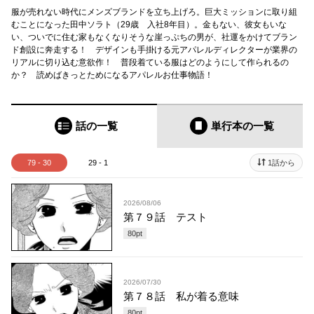
服が売れない時代にメンズブランドを立ち上げろ。巨大ミッションに取り組
むことになった田中ソラト（29歳 入社8年目）。金もない、彼女もいな
い、ついでに住む家もなくなりそうな崖っぷちの男が、社運をかけてブラン
ド創設に奔走する！ デザインも手掛ける元アパレルディレクターが業界の
リアルに切り込む意欲作！ 普段着ている服はどのようにして作られるの
か？ 読めばきっとためになるアパレルお仕事物語！
話の一覧
単行本
の一覧
79 - 30
29 - 1
1話から
2026/08/06
第７９話 テスト
80
pt
2026/07/30
第７８話 私が着る意味
80
pt