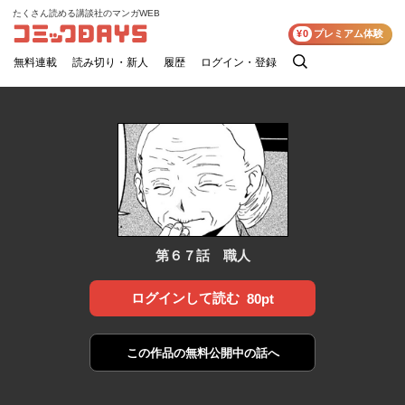
たくさん読める講談社のマンガWEB
コミックDAYS
¥0
プレミアム体験
無料連載
読み切り・新人
履歴
ログイン・登録
検
索
第６７話 職人
ログインして読む
80pt
この作品の
無料公開中の話へ