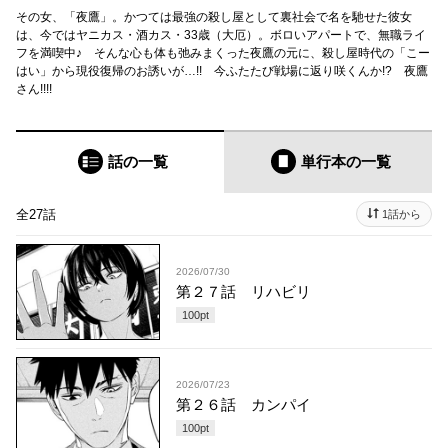
その女、「夜鷹」。かつては最強の殺し屋として裏社会で名を馳せた彼女
は、今ではヤニカス・酒カス・33歳（大厄）。ボロいアパートで、無職ライ
フを満喫中♪ そんな心も体も弛みまくった夜鷹の元に、殺し屋時代の「こー
はい」から現役復帰のお誘いが…!! 今ふたたび戦場に返り咲くんか!? 夜鷹
さん!!!!
話の一覧
単行本
の一覧
全27話
1話から
2026/07/30
第２７話 リハビリ
100
pt
2026/07/23
第２６話 カンパイ
100
pt