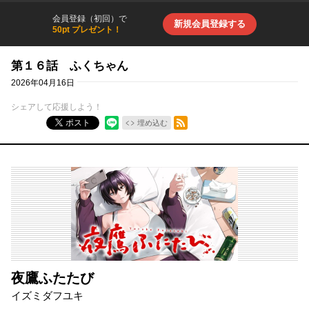
会員登録（初回）で
新規会員登録する
50pt プレゼント！
第１６話 ふくちゃん
2026年04月16日
シェアして応援しよう！
RSSフィード
ポスト
埋め込む
夜鷹ふたたび
イズミダフユキ