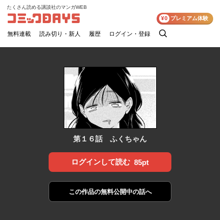
たくさん読める講談社のマンガWEB
コミックDAYS
¥0
プレミアム体験
無料連載
読み切り・新人
履歴
ログイン・登録
検
索
第１６話 ふくちゃん
ログインして読む
85pt
この作品の
無料公開中の話へ