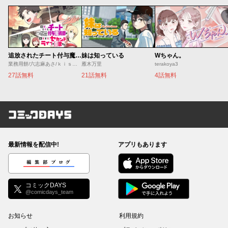
追放されたチート付与魔術師は気ままなセカンドライフを謳歌する。 ～俺は武器だけじゃなく、あらゆるものに『強化ポイント』を付与できるし、俺の意思でいつでも効果を解除できるけど、残った人たち大丈夫？～
妹は知っている
Wちゃん。
業務用餅/六志麻あさ/ｋｉｓｕｉ
雁木万里
terakoya3
27話無料
21話無料
4話無料
コミックDAYS
最新情報を配信中!
アプリもあります
編集部ブログ
コミックDAYS
@comicdays_team
お知らせ
利用規約