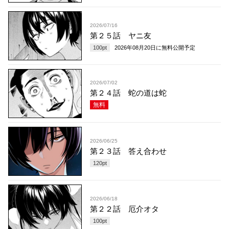
2026/07/16
第２５話 ヤニ友
100
pt
2026年08月20日
に無料公開予定
2026/07/02
第２４話 蛇の道は蛇
無料
2026/06/25
第２３話 答え合わせ
120
pt
2026/06/18
第２２話 厄介オタ
100
pt