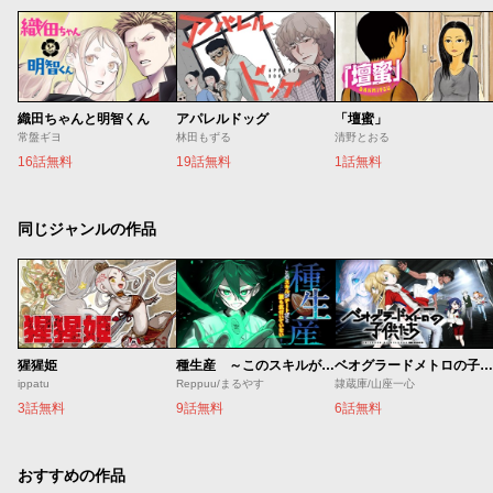
織田ちゃんと明智くん
アパレルドッグ
「壇蜜」
常盤ギヨ
林田もずる
清野とおる
16話無料
19話無料
1話無料
同じジャンルの作品
猩猩姫
種生産 ～このスキルがチートだとまだ誰も気付いていない～
ベオグラードメトロの子供たち
ippatu
Reppuu/まるやす
隷蔵庫/山座一心
3話無料
9話無料
6話無料
おすすめの作品