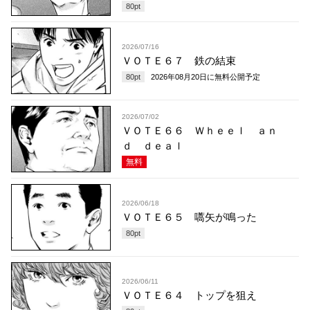
80
pt
2026/07/16
ＶＯＴＥ６７ 鉄の結束
80
pt
2026年08月20日
に無料公開予定
2026/07/02
ＶＯＴＥ６６ Ｗｈｅｅｌ ａｎ
ｄ ｄｅａｌ
無料
2026/06/18
ＶＯＴＥ６５ 嚆矢が鳴った
80
pt
2026/06/11
ＶＯＴＥ６４ トップを狙え