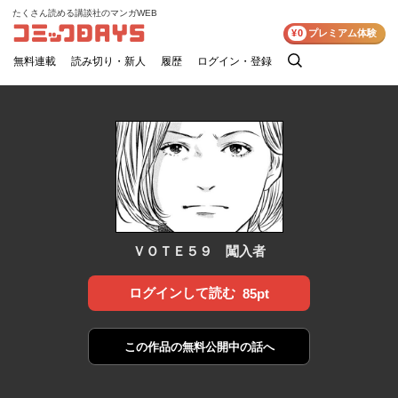
たくさん読める講談社のマンガWEB
コミックDAYS
¥0
プレミアム体験
無料連載
読み切り・新人
履歴
ログイン・登録
検
索
ＶＯＴＥ５９ 闖入者
ログインして読む
85pt
この作品の
無料公開中の話へ