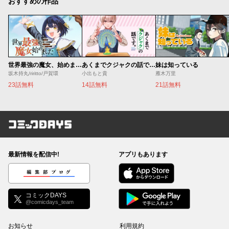
おすすめの作品
世界最強の魔女、始めました ～私だけ『攻略サイト』を見れる世界で自由に生きます～
あくまでクジャクの話です。
妹は知っている
坂木持丸/riritto/戸賀環
小出もと貴
雁木万里
23話無料
14話無料
21話無料
コミックDAYS
最新情報を配信中!
アプリもあります
編集部ブログ
コミックDAYS
@comicdays_team
お知らせ
利用規約