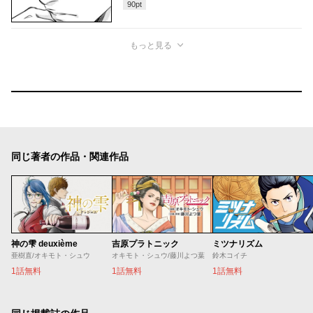
90
pt
もっと見る
同じ著者の作品・関連作品
神の雫 deuxième
吉原プラトニック
ミツナリズム
亜樹直/オキモト・シュウ
オキモト・シュウ/藤川よつ葉
鈴木コイチ
1話無料
1話無料
1話無料