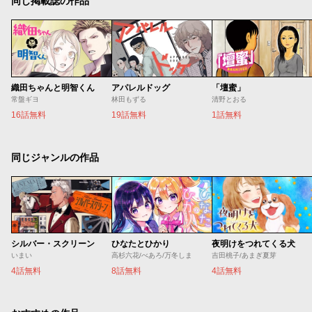
同じ掲載誌の作品
織田ちゃんと明智くん
アパレルドッグ
「壇蜜」
常盤ギヨ
林田もずる
清野とおる
16話無料
19話無料
1話無料
同じジャンルの作品
シルバー・スクリーン
ひなたとひかり
夜明けをつれてくる犬
いまい
高杉六花/べあろ/万冬しま
吉田桃子/あまぎ夏芽
4話無料
8話無料
4話無料