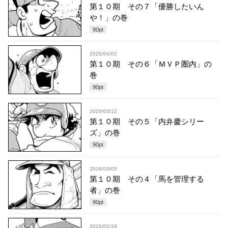
第１０期 その７「優勝したいん
や！」の巻
90
pt
2026/04/02
第１０期 その６「ＭＶＰ圏内」の
巻
90
pt
2026/03/12
第１０期 その５「内弁慶シリー
ズ」の巻
90
pt
2026/03/05
第１０期 その４「馬を管理する
者」の巻
90
pt
2026/02/19