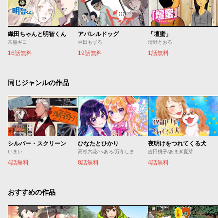
織田ちゃんと明智くん
アパレルドッグ
「壇蜜」
常盤ギヨ
林田もずる
清野とおる
16話無料
19話無料
1話無料
同じジャンルの作品
シルバー・スクリーン
ひなたとひかり
夜明けをつれてくる犬
いまい
高杉六花/べあろ/万冬しま
吉田桃子/あまぎ夏芽
4話無料
8話無料
4話無料
おすすめの作品