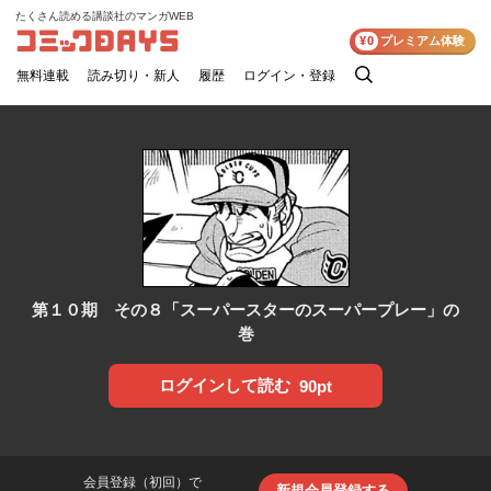
たくさん読める講談社のマンガWEB
コミックDAYS
¥0
プレミアム体験
無料連載
読み切り・新人
履歴
ログイン・登録
検
索
第１０期 その８「スーパースターのスーパープレー」の
巻
ログインして読む
90pt
会員登録（初回）で
新規会員登録する