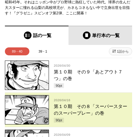
昭和45年。それはニッポン中がプロ野球に熱狂していた時代。球界の生んだ
大スターに憧れる山梨の高校球児が、カネもコネもない中で立身出世を目指
す！『グラゼニ』スピンオフ第2弾、ここに開幕！
話の一覧
単行本
の一覧
89 - 40
39 - 1
1話から
2026/04/30
第１０期 その９「あとアウト７
つ」の巻
90
pt
2026/04/16
第１０期 その８「スーパースター
のスーパープレー」の巻
90
pt
2026/04/09