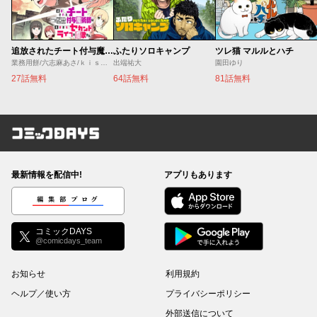
追放されたチート付与魔術師は気ままなセカンドライフを謳歌する。 ～俺は武器だけじゃなく、あらゆるものに『強化ポイント』を付与できるし、俺の意思でいつでも効果を解除できるけど、残った人たち大丈夫？～
ふたりソロキャンプ
ツレ猫 マルルとハチ
業務用餅/六志麻あさ/ｋｉｓｕｉ
出端祐大
園田ゆり
27話無料
64話無料
81話無料
コミックDAYS
最新情報を配信中!
アプリもあります
編集部ブログ
コミックDAYS
@comicdays_team
お知らせ
利用規約
ヘルプ／使い方
プライバシーポリシー
外部送信について