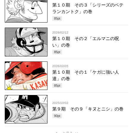
第１０期 その３「シリーズのベテ
ランカントク」の巻
85
pt
2026/02/12
第１０期 その２「エルマニの呪
い」の巻
85
pt
2026/02/05
第１０期 その１「ケガに強い人
達」の巻
85
pt
2025/10/02
第９期 その９「キヌとニシ」の巻
90
pt