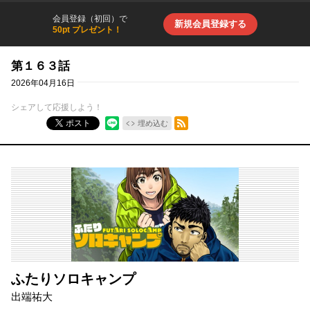
会員登録（初回）で
新規会員登録する
50pt プレゼント！
第１６３話
2026年04月16日
シェアして応援しよう！
RSSフィード
ポスト
埋め込む
ふたりソロキャンプ
出端祐大