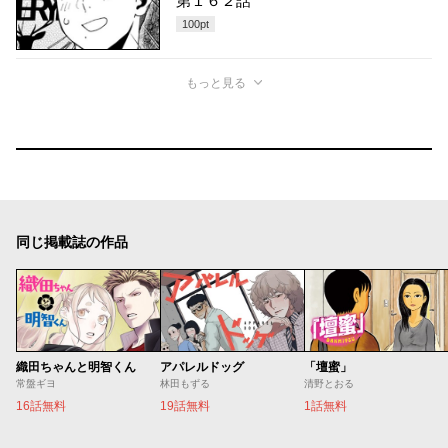
第１６２話
100
pt
もっと見る
同じ掲載誌の作品
織田ちゃんと明智くん
アパレルドッグ
「壇蜜」
常盤ギヨ
林田もずる
清野とおる
16話無料
19話無料
1話無料