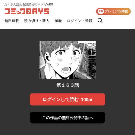
たくさん読める講談社のマンガWEB
コミックDAYS
¥0
プレミアム体験
無料連載
読み切り・新人
履歴
ログイン・登録
検
索
第１６３話
ログインして読む
100pt
この作品の
無料公開中の話へ