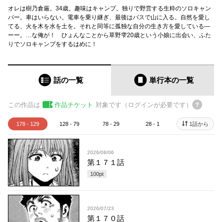
オレは樹乃倉厳。34歳。趣味はキャンプ。独りで野営する生粋のソロキャン
パー。車はいらない。電車を乗り継ぎ、最後はバスで山に入る。自然を愛し
てる、火を木を水を土を。それと同等に孤独な自分の生き方を愛している―
ーー。…な俺が！ ひょんなことから草野雫20歳という小娘に出会い、ふた
りでソロキャンプをするはめに！
話の一覧
単行本
の一覧
この作品は
作品チケット
対象です（ログインが必要です）
178 - 129
128 - 79
78 - 29
28 - 1
1話から
2026/08/06
第１７１話
100
pt
2026/07/23
第１７０話