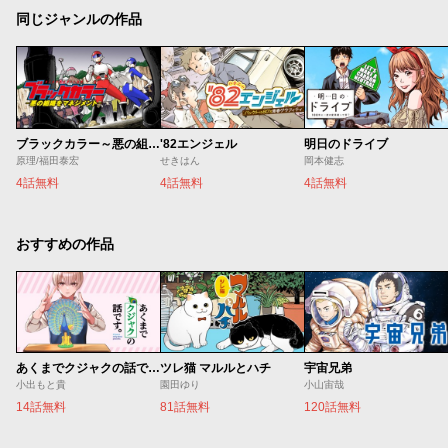
同じジャンルの作品
ブラックカラー～悪の組織をマネジメント～
'82エンジェル
明日のドライブ
原理/福田泰宏
せきはん
岡本健志
4話無料
4話無料
4話無料
おすすめの作品
あくまでクジャクの話です。
ツレ猫 マルルとハチ
宇宙兄弟
小出もと貴
園田ゆり
小山宙哉
14話無料
81話無料
120話無料