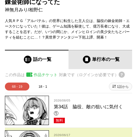
錬金術師になってた
神無月みり
/
相野仁
人気ＲＰＧ「アルバテル」の世界に転生した主人公は、脇役の錬金術師・エ
ースケになっていた！彼は、ゲーム知識を駆使して、億万長者になり、大成
することを志す。だが、いつの間にか、メインヒロインの美少女たちとパー
ティを組むことに…！？異世界ファンタジー下剋上譚、開幕！
話の一覧
単行本
の一覧
この作品は
作品チケット
対象です（ログインが必要です）
68 - 19
18 - 1
1話から
2026/08/05
第34話 脇役、敵の狙いに気付く
①
無料
2026/06/17