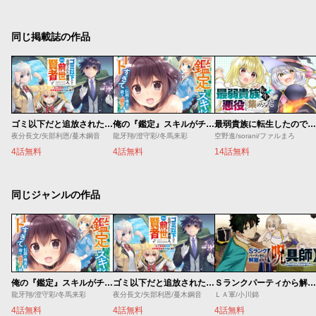
同じ掲載誌の作品
ゴミ以下だと追放された使用人、実は前世賢者です ～史上最強の賢者、世界最高峰の学園に通う～
俺の『鑑定』スキルがチートすぎて
最弱貴族に転生したので悪役たちを集めてみた
夜分長文/矢部利恩/蔓木鋼音
龍牙翔/澄守彩/冬馬来彩
空野進/sorani/ファルまろ
4話無料
4話無料
14話無料
同じジャンルの作品
俺の『鑑定』スキルがチートすぎて
ゴミ以下だと追放された使用人、実は前世賢者です ～史上最強の賢者、世界最高峰の学園に通う～
Ｓランクパーティから解雇された【呪具師】～『呪いのアイテム』しか作れませんが、その性能はアーティファクト級なり……！～
龍牙翔/澄守彩/冬馬来彩
夜分長文/矢部利恩/蔓木鋼音
ＬＡ軍/小川錦
4話無料
4話無料
4話無料