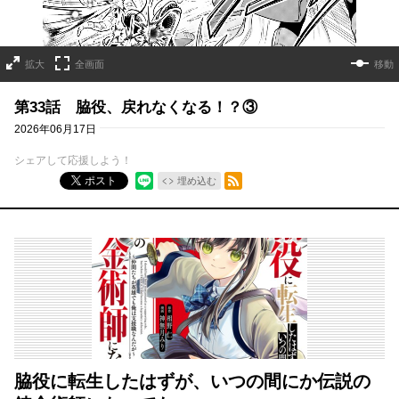
拡大
全画面
移動
第33話 脇役、戻れなくなる！？③
2026年06月17日
シェアして応援しよう！
RSSフィード
ポスト
埋め込む
脇役に転生したはずが、いつの間にか伝説の