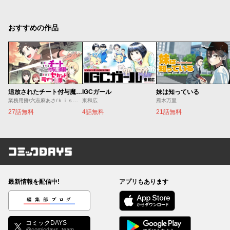
おすすめの作品
追放されたチート付与魔術師は気ままなセカンドライフを謳歌する。 ～俺は武器だけじゃなく、あらゆるものに『強化ポイント』を付与できるし、俺の意思でいつでも効果を解除できるけど、残った人たち大丈夫？～
IGCガール
妹は知っている
業務用餅/六志麻あさ/ｋｉｓｕｉ
東和広
雁木万里
27話無料
4話無料
21話無料
コミックDAYS
最新情報を配信中!
アプリもあります
編集部ブログ
コミックDAYS
@comicdays_team