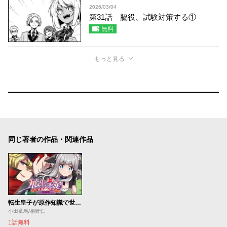
2026/03/04
第31話 脇役、試験対策する①
無料
もっと見る
同じ著者の作品・関連作品
転生皇子が原作知識で世界最強
小田童馬/相野仁
1話無料