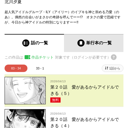
北川夕夏
超人気アイドルグループ・ILY（アイリー）のイブキを神と崇める乃愛（の
あ）。偶然の出会いがまさかの奇跡を呼んでーー!? オタクの愛で恐縮です
が、今日から神アイドルの特別になりますーー!!
話の一覧
単行本
の一覧
この作品は
作品チケット
対象です（ログインが必要です）
83 - 34
33 - 1
1話から
2026/04/13
第２０話 愛があるからアイドルで
きる（５）
無料
2026/04/13
第２０話 愛があるからアイドルで
きる（４）