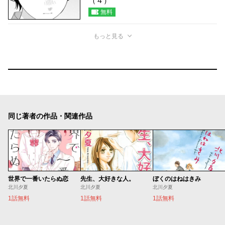
（４）
無料
もっと見る
同じ著者の作品・関連作品
世界で一番いたらぬ恋
先生、大好きな人。
ぼくのはねはきみ
北川夕夏
北川夕夏
北川夕夏
1話無料
1話無料
1話無料