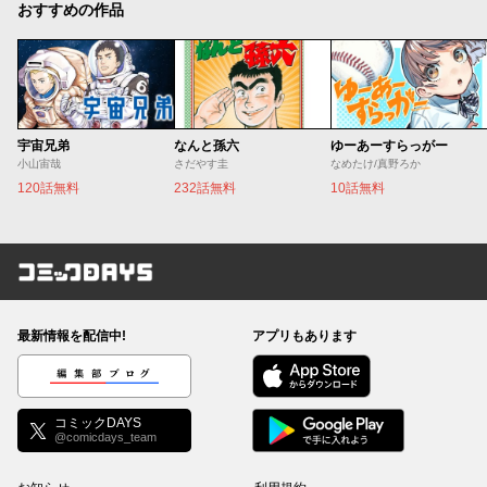
おすすめの作品
宇宙兄弟
なんと孫六
ゆーあーすらっがー
小山宙哉
さだやす圭
なめたけ/真野ろか
120話無料
232話無料
10話無料
コミックDAYS
最新情報を配信中!
アプリもあります
編集部ブログ
コミックDAYS
@comicdays_team