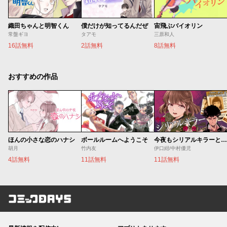
織田ちゃんと明智くん
僕だけが知ってるんだぜ
宙飛ぶバイオリン
常盤ギヨ
タアモ
三原和人
16話無料
2話無料
8話無料
おすすめの作品
ほんの小さな恋のハナシ
ボールルームへようこそ
今夜もシリアルキラーと待ち合わせ
胡月
竹内友
伊口紺/中村優児
4話無料
11話無料
11話無料
コミックDAYS