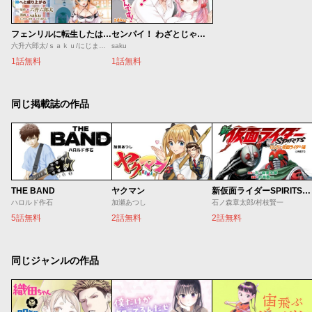
フェンリルに転生したはずがどう見ても柴犬
センパイ！ わざとじゃないんです！
六升六郎太/ｓａｋｕ/にじまあるく
saku
1話無料
1話無料
同じ掲載誌の作品
THE BAND
ヤクマン
新仮面ライダーSPIRITS ロンリー仮面ライダー編
ハロルド作石
加瀬あつし
石ノ森章太郎/村枝賢一
5話無料
2話無料
2話無料
同じジャンルの作品