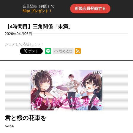
会員登録（初回）で
新規会員登録する
50pt プレゼント！
【4時間目】三角関係「未満」
2026年04月06日
シェアして応援しよう！
RSSフィード
ポスト
埋め込む
君と桜の花束を
saku