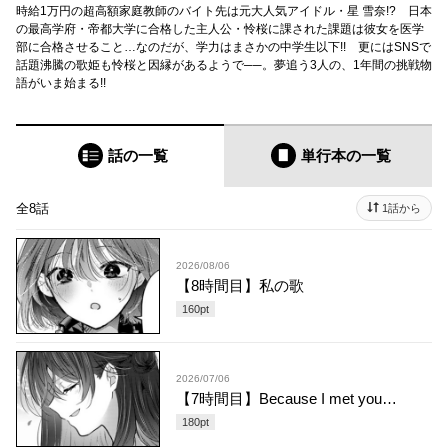
時給1万円の超高額家庭教師のバイト先は元大人気アイドル・星 雪奈!? 日本
の最高学府・帝都大学に合格した主人公・怜桜に課された課題は彼女を医学
部に合格させること…なのだが、学力はまさかの中学生以下!! 更にはSNSで
話題沸騰の歌姫も怜桜と因縁があるようで──。夢追う3人の、1年間の挑戦物
語がいま始まる!!
話の一覧
単行本
の一覧
全8話
1話から
2026/08/06
【8時間目】私の歌
160
pt
2026/07/06
【7時間目】Because I met you…
180
pt