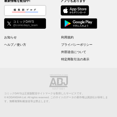
最新情報を配信中!
アプリもあります
編集部ブログ
コミックDAYS
@comicdays_team
お知らせ
利用規約
ヘルプ／使い方
プライバシーポリシー
外部送信について
特定商取引法の表示
コミックDAYSは正規版配信サイトマークを取得したサービスです。
©
KODANSHA Ltd.
All rights reserved. このサイトのデータの著作権は講談社が保有しま
す。無断複製転載放送等は禁止します。