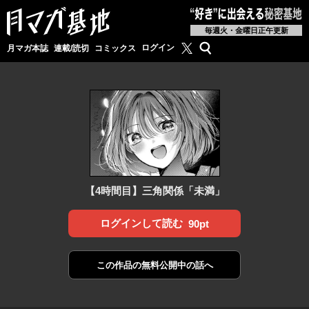
毎週火・金曜日正午更新
月マガ基地公式X
検索
ログイン
月マガ本誌
連載/読切
コミックス
【4時間目】三角関係「未満」
ログインして読む
90pt
この作品の
無料公開中の話へ