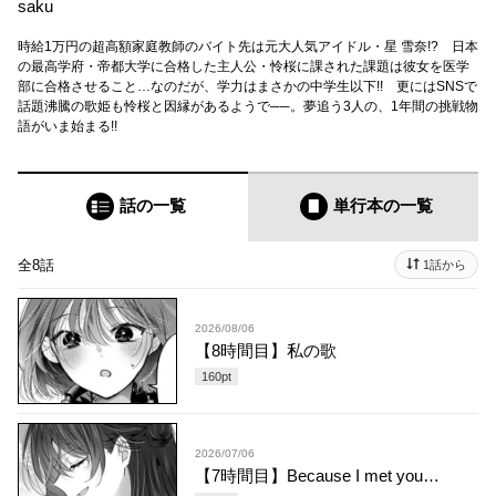
saku
時給1万円の超高額家庭教師のバイト先は元大人気アイドル・星 雪奈!? 日本
の最高学府・帝都大学に合格した主人公・怜桜に課された課題は彼女を医学
部に合格させること…なのだが、学力はまさかの中学生以下!! 更にはSNSで
話題沸騰の歌姫も怜桜と因縁があるようで──。夢追う3人の、1年間の挑戦物
語がいま始まる!!
話の一覧
単行本
の一覧
全8話
1話から
2026/08/06
【8時間目】私の歌
160
pt
2026/07/06
【7時間目】Because I met you…