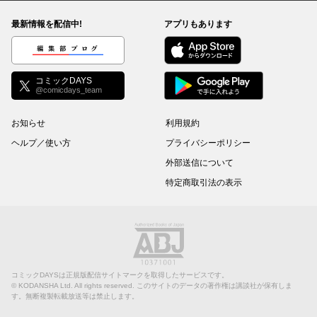
最新情報を配信中!
アプリもあります
編集部ブログ
コミックDAYS
@comicdays_team
お知らせ
利用規約
ヘルプ／使い方
プライバシーポリシー
外部送信について
特定商取引法の表示
コミックDAYSは正規版配信サイトマークを取得したサービスです。
©
KODANSHA Ltd.
All rights reserved. このサイトのデータの著作権は講談社が保有しま
す。無断複製転載放送等は禁止します。