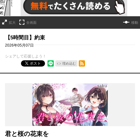
拡大
全画面
移動
【5時間目】約束
2026年05月07日
シェアして応援しよう！
RSSフィード
ポスト
埋め込む
君と桜の花束を