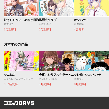
波うららかに、めおと日和
黒歴史クラブ
オシバナ！
西香はち
かなたるい
志摩時緒
36話無料
14話無料
4話無料
おすすめの作品
ヤニねこ
今夜もシリアルキラーと待ち合わせ
ツレ猫 マルルとハチ
にゃんにゃんファクトリー
伊口紺/中村優児
園田ゆり
107話無料
11話無料
81話無料
コミックDAYS