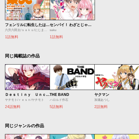
フェンリルに転生したはずがどう見ても柴犬
センパイ！ わざとじゃないんです！
六升六郎太/ｓａｋｕ/にじまあるく
saku
1話無料
1話無料
同じ掲載誌の作品
Ｄｅｓｔｉｎｙ Ｕｎｃｈａｉｎ Ｏｎｌｉｎｅ 吸血鬼少女となって、やがて『赤の魔王』と呼ばれるようになりました
THE BAND
ヤクマン
ヤチモト/ｒｅｓｎ/ヤチモト
ハロルド作石
加瀬あつし
24話無料
5話無料
2話無料
同じジャンルの作品