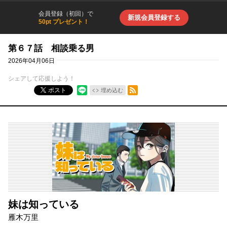
会員登録（初回）で
新規会員登録する
50pt プレゼント！
第６７話 相談乗る男
2026年04月06日
シェアして応援しよう！
RSSフィード
ポスト
埋め込む
妹は知っている
雁木万里