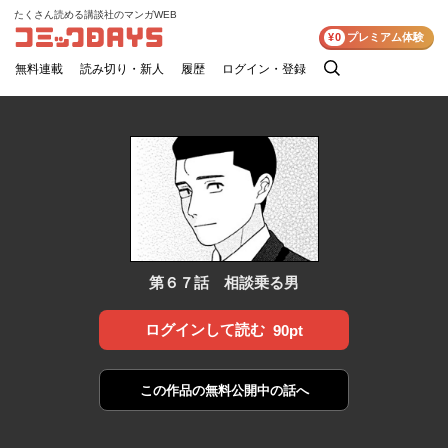
たくさん読める講談社のマンガWEB
コミックDAYS
¥0
プレミアム体験
無料連載
読み切り・新人
履歴
ログイン・登録
検
索
第６７話 相談乗る男
ログインして読む
90pt
この作品の
無料公開中の話へ