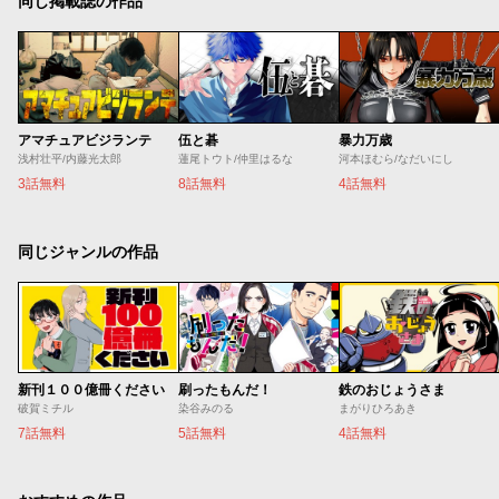
同じ掲載誌の作品
アマチュアビジランテ
伍と碁
暴力万歳
浅村壮平/内藤光太郎
蓮尾トウト/仲里はるな
河本ほむら/なだいにし
3話無料
8話無料
4話無料
同じジャンルの作品
新刊１００億冊ください
刷ったもんだ！
鉄のおじょうさま
破賀ミチル
染谷みのる
まがりひろあき
7話無料
5話無料
4話無料