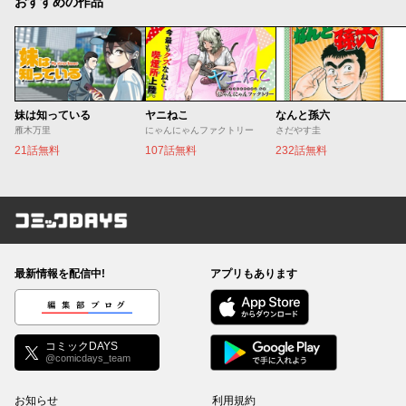
おすすめの作品
妹は知っている
ヤニねこ
なんと孫六
雁木万里
にゃんにゃんファクトリー
さだやす圭
21話無料
107話無料
232話無料
コミックDAYS
最新情報を配信中!
アプリもあります
編集部ブログ
コミックDAYS
@comicdays_team
お知らせ
利用規約