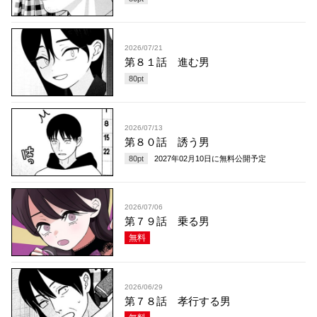
2026/07/21
第８１話 進む男
80
pt
2026/07/13
第８０話 誘う男
80
pt
2027年02月10日
に無料公開予定
2026/07/06
第７９話 乗る男
無料
2026/06/29
第７８話 孝行する男