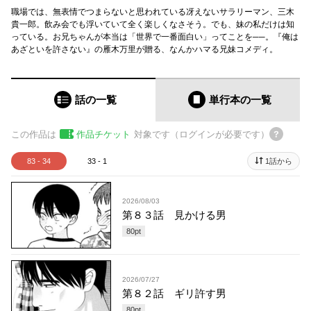
職場では、無表情でつまらないと思われている冴えないサラリーマン、三木
貴一郎。飲み会でも浮いていて全く楽しくなさそう。でも、妹の私だけは知
っている。お兄ちゃんが本当は「世界で一番面白い」ってことを──。『俺は
あざといを許さない』の雁木万里が贈る、なんかハマる兄妹コメディ。
話の一覧
単行本
の一覧
この作品は
作品チケット
対象です（ログインが必要です）
83 - 34
33 - 1
1話から
2026/08/03
第８３話 見かける男
80
pt
2026/07/27
第８２話 ギリ許す男
80
pt