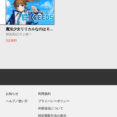
魔法少女リリカルなのは EXCEEDS
都築真紀/川上修一
5話無料
お知らせ
利用規約
ヘルプ／使い方
プライバシーポリシー
外部送信について
特定商取引法の表示