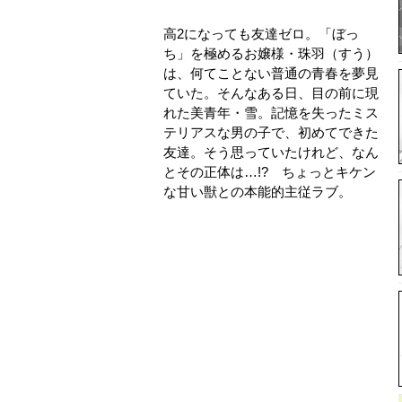
高2になっても友達ゼロ。「ぼっ
ち」を極めるお嬢様・珠羽（すう）
は、何てことない普通の青春を夢見
ていた。そんなある日、目の前に現
れた美青年・雪。記憶を失ったミス
テリアスな男の子で、初めてできた
友達。そう思っていたけれど、なん
とその正体は…!? ちょっとキケン
な甘い獣との本能的主従ラブ。