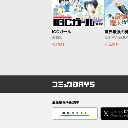
IGCガール
東和広
坂木持丸/riritt
4話無料
23話無料
コミックDAYS
最新情報を配信中!
編集部ブログ
コミックDA
@comicday