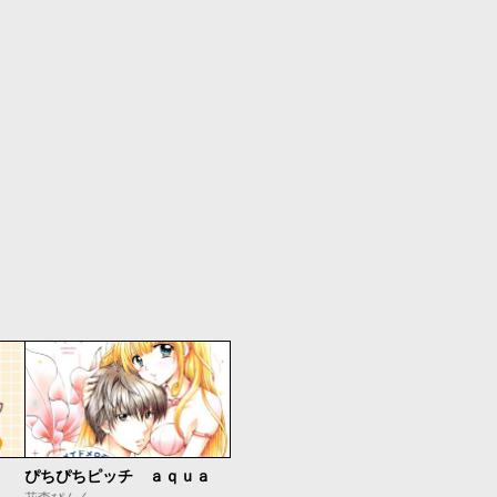
ぴちぴちピッチ ａｑｕａ