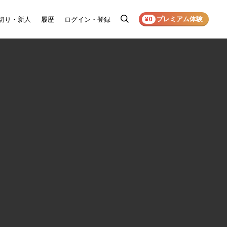
プレミアム体験
切り・新人
履歴
ログイン・登録
検
¥0
索