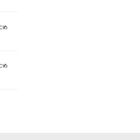
ごめ
ごめ