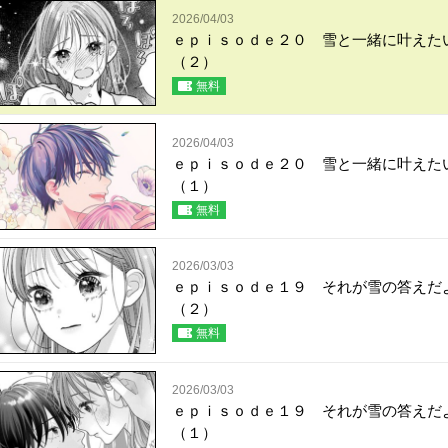
2026/04/03
ｅｐｉｓｏｄｅ２０ 雪と一緒に叶えた
（２）
無料
2026/04/03
ｅｐｉｓｏｄｅ２０ 雪と一緒に叶えた
（１）
無料
2026/03/03
ｅｐｉｓｏｄｅ１９ それが雪の答えだ
（２）
無料
2026/03/03
ｅｐｉｓｏｄｅ１９ それが雪の答えだ
（１）