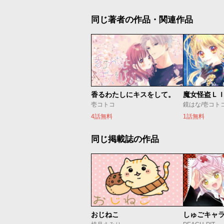
同じ著者の作品・関連作品
香るわたしにキスをして。
魔女怪盗Ｌ
壱コトコ
鏡はな/壱コト
4話無料
1話無料
同じ掲載誌の作品
おじねこ