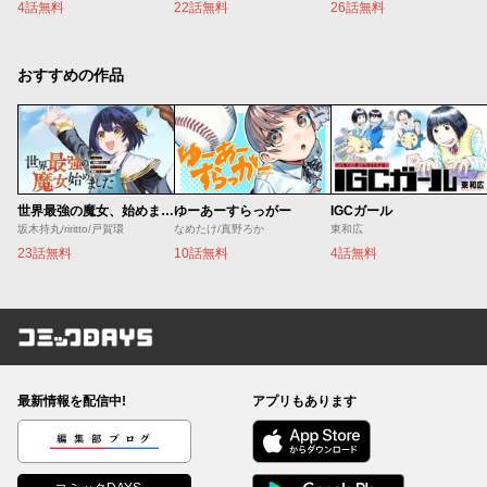
4話無料
22話無料
26話無料
おすすめの作品
世界最強の魔女、始めました ～私だけ『攻略サイト』を見れる世界で自由に生きます～
ゆーあーすらっがー
IGCガール
坂木持丸/riritto/戸賀環
なめたけ/真野ろか
東和広
23話無料
10話無料
4話無料
コミックDAYS
最新情報を配信中!
アプリもあります
編集部ブログ