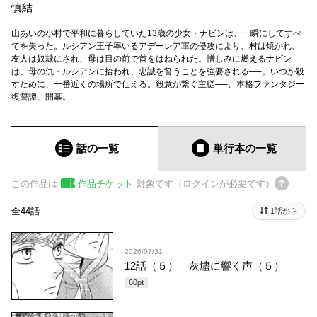
慎結
山あいの小村で平和に暮らしていた13歳の少女・ナビンは、一瞬にしてすべ
てを失った。ルシアン王子率いるアデーレア軍の侵攻により、村は焼かれ、
友人は奴隷にされ、母は目の前で首をはねられた。憎しみに燃えるナビン
は、母の仇・ルシアンに拾われ、忠誠を誓うことを強要される──。いつか殺
すために、一番近くの場所で仕える。殺意が繋ぐ主従──、本格ファンタジー
復讐譚、開幕。
話の一覧
単行本
の一覧
この作品は
作品チケット
対象です（ログインが必要です）
全44話
1話から
2026/07/31
12話（５） 灰燼に響く声（５）
60
pt