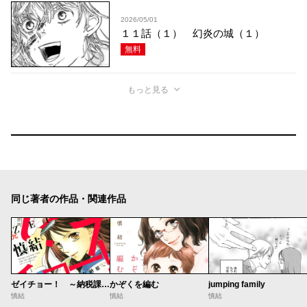
2026/05/01
１１話（１） 幻炎の城（１）
無料
もっと見る
同じ著者の作品・関連作品
ゼイチョー！ ～納税課第三収納係～
かぞくを編む
jumping family
慎結
慎結
慎結