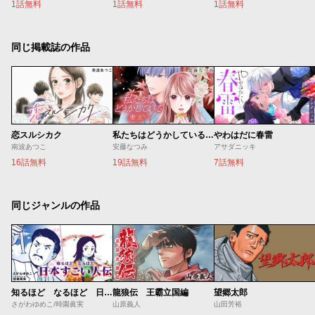
1話無料
1話無料
1話無料
同じ掲載誌の作品
恋スルシカク
私たちはどうかしている 妻恋い
やわはだに春雷
南波あつこ
安藤なつみ
アサダニッキ
16話無料
19話無料
7話無料
同じジャンルの作品
知るほど なるほど 日本すごい人伝
龍狼伝 王霸立国編
望郷太郎
さがわゆめこ/時園眞実
山原義人
山田芳裕