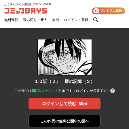
たくさん読める講談社のマンガWEB
コミックDAYS
¥0
プレミアム体験
無料連載
読み切り・新人
履歴
ログイン・登録
検
索
１０話（２） 煨の記憶（２）
この作品は
作品チケット
対象です（ログインが必要です）
ログインして読む
60pt
この作品の
無料公開中の話へ