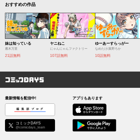
おすすめの作品
妹は知っている
ヤニねこ
ゆーあーすらっがー
雁木万里
にゃんにゃんファクトリー
なめたけ/真野ろか
21話無料
107話無料
10話無料
コミックDAYS
最新情報を配信中!
アプリもあります
編集部ブログ
コミックDAYS
@comicdays_team