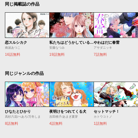
同じ掲載誌の作品
恋スルシカク
私たちはどうかしている 妻恋い
やわはだに春雷
南波あつこ
安藤なつみ
アサダニッキ
16話無料
19話無料
7話無料
同じジャンルの作品
ひなたとひかり
夜明けをつれてくる犬
セットマッチ！
高杉六花/べあろ/万冬しま
吉田桃子/あまぎ夏芽
カトウコトノ
8話無料
4話無料
1話無料