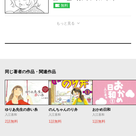
無料
もっと見る
同じ著者の作品・関連作品
ゆりあ先生の赤い糸
のんちゃんのり弁
おかめ日和
入江喜和
入江喜和
入江喜和
2話無料
1話無料
1話無料