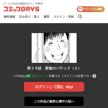
たくさん読める講談社のマンガWEB
コミックDAYS
¥0
プレミアム体験
無料連載
読み切り・新人
履歴
ログイン・登録
検
索
第２９話 家族のバラッド（２）
この作品は
作品チケット
対象です（ログインが必要です）
ログインして読む
45pt
この作品の
無料公開中の話へ