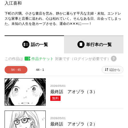
入江喜和
下町の片隅。小さな書店を営み、静かに暮らす平凡な主婦・未知。エンドレ
スな家事と店番に追われ、心は枯れていく。そんなある日、出会ってしまっ
た。未知の人生を急カーブさせる、運命の✕✕✕に――！
話の一覧
単行本
の一覧
この作品は
作品チケット
対象です（ログインが必要です）
94 - 45
44 - 1
1話から
2026/05/01
最終話 アオゾラ（３）
無料
2026/05/01
最終話 アオゾラ（２）