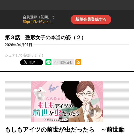
会員登録（初回）で
新規会員登録する
50pt プレゼント！
第３話 整形女子の本当の姿（２）
2026年04月01日
シェアして応援しよう！
RSSフィード
ポスト
埋め込む
もしもアイツの前世が虫だったら ～前世動