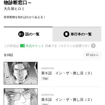
物診断窓口～
大久保ヒロミ
前世動物を知ればわかりあえる！
話の一覧
単行本
の一覧
この作品は
作品チケット
対象です（ログインが必要です）
全18話
1話から
2026/07/31
第６話 イン・ザ・推し活（３）
70
pt
2026/07/31
第６話 イン・ザ・推し活（２）
70
pt