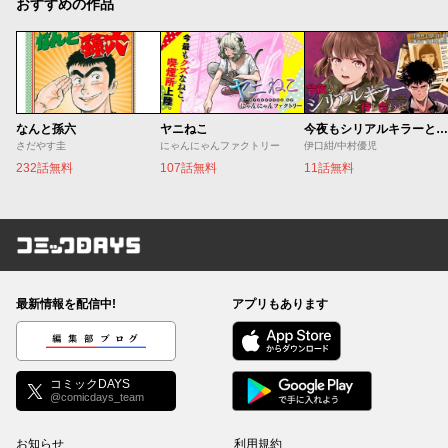
おすすめの作品
なんと孫六
ヤニねこ
今夜もシリアルキラーと待ち合わせ
さだやす圭
にゃんにゃんファクトリー
伊口紺/中村優児
232話無料
107話無料
11話無料
コミックDAYS
最新情報を配信中!
アプリもあります
編集部ブログ
コミックDAYS
@comicdays_team
お知らせ
利用規約