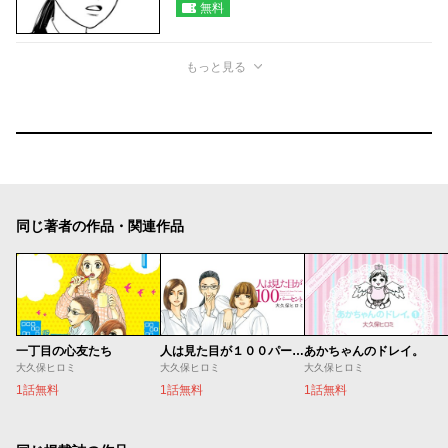
無料
もっと見る
同じ著者の作品・関連作品
一丁目の心友たち
人は見た目が１００パーセント
あかちゃんのドレイ。
大久保ヒロミ
大久保ヒロミ
大久保ヒロミ
1話無料
1話無料
1話無料