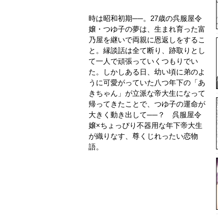
時は昭和初期──。27歳の呉服屋令
嬢・つゆ子の夢は、生まれ育った富
乃屋を継いで両親に恩返しをするこ
と。縁談話は全て断り、跡取りとし
て一人で頑張っていくつもりでい
た。しかしある日、幼い頃に弟のよ
うに可愛がっていた八つ年下の「あ
きちゃん」が立派な帝大生になって
帰ってきたことで、つゆ子の運命が
大きく動き出して──？ 呉服屋令
嬢×ちょっぴり不器用な年下帝大生
が織りなす、尊くじれったい恋物
語。