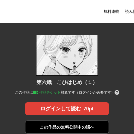
無料連載
読み
第六織 こひはじめ（１）
この作品は
作品チケット
対象です（ログインが必要です）
70pt
ログインして読む
この作品の
無料公開中の話へ