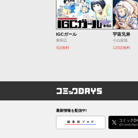
IGCガール
宇宙兄弟
東和広
小山宙哉
4話無料
120話無料
コミックDAYS
最新情報を配信中!
編集部ブログ
コミックDA
@comicday