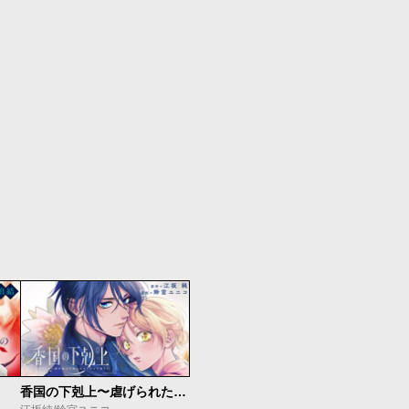
香国の下剋上〜虐げられた調香師は不遇の皇子と天下を狙う〜