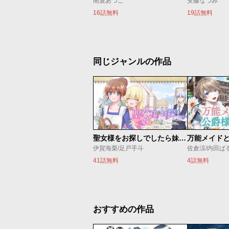
南波あつこ
安藤なつみ
16話無料
19話無料
同じジャンルの作品
聖女様をお探しでしたら妹で間違いありません。さあどうぞお連れください、今すぐ。
伊賀海栗/足戸手斗
41話無料
4話無料
おすすめの作品