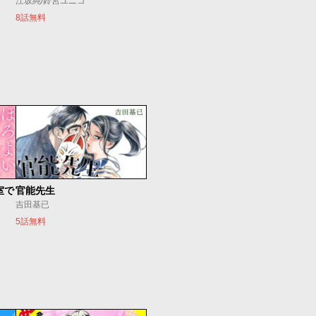
江坂純/鈴宮ユニコ
8話無料
室で
官能先生
吉田基已
5話無料