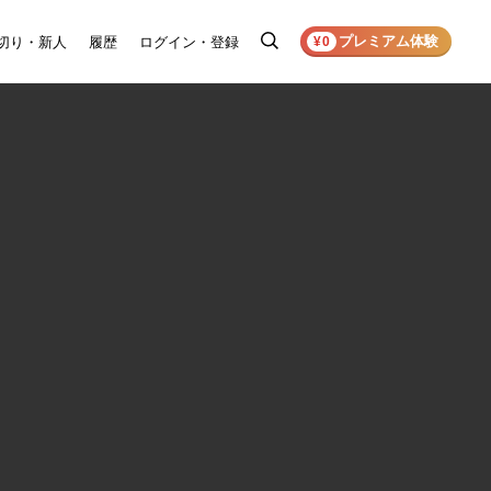
プレミアム体験
切り・新人
履歴
ログイン・登録
検
¥0
索