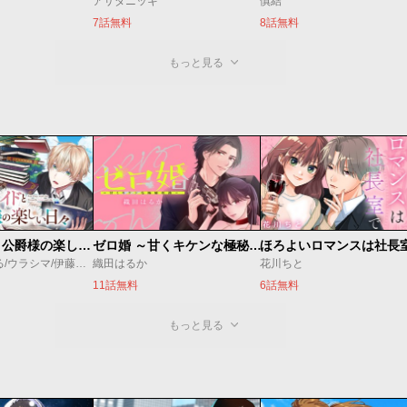
アサダニッキ
慎結
7話無料
8話無料
もっと見る
万能メイドと公爵様の楽しい日々
ゼロ婚 ～甘くキケンな極秘任務～
ほろよいロマンスは社長
佐倉涼/内田ぱる/ウラシマ/伊藤テリヤキ
織田はるか
花川ちと
11話無料
6話無料
もっと見る