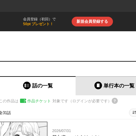
会員登録（初回）で
新規会員登録する
50pt プレゼント！
話の一覧
単行本
の一覧
この作品は
作品チケット
対象です（ログインが必要です）
全31話
2026/07/31