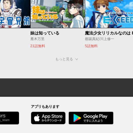
妹は知っている
雁木万里
都築真紀/川上修一
21話無料
5話無料
もっと見る
アプリもあります
YS
s_team