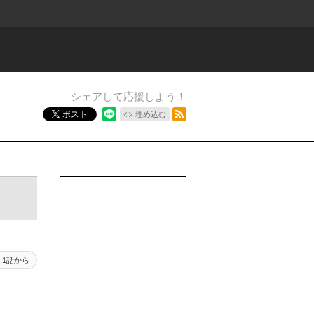
シェアして応援しよう！
RSSフィード
ポスト
埋め込む
1話から