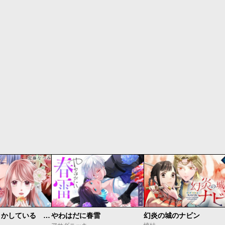
私たちはどうかしている 妻恋い
やわはだに春雷
幻炎の城のナビン