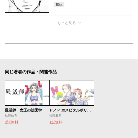
50
pt
もっと見る
同じ著者の作品・関連作品
屍活師 女王の法医学
Ｈ／Ｐ ホスピタルポリスの勤務日誌
杜野亜希
杜野亜希
2話無料
1話無料