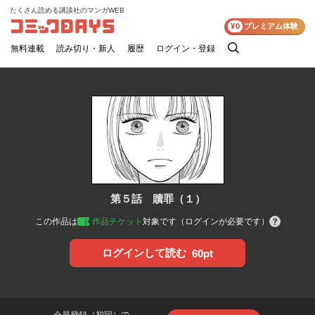
たくさん読める講談社のマンガWEB
コミックDAYS
¥0
プレミアム体験
無料連載
読み切り・新人
履歴
ログイン・登録
検
索
第５話 贖罪（１）
この作品は
作品チケット
対象です（ログインが必要です）
ログインして読む
60pt