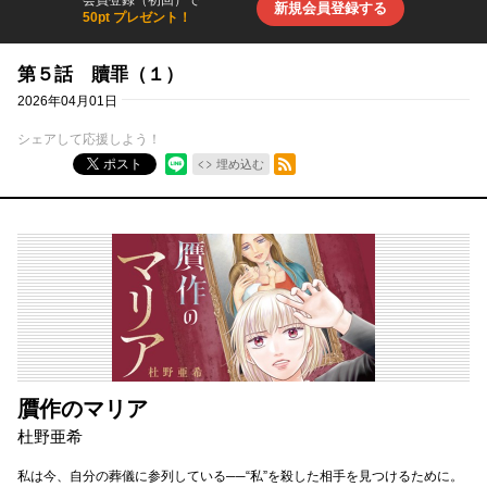
会員登録（初回）で
新規会員登録する
50pt プレゼント！
第５話 贖罪（１）
2026年04月01日
シェアして応援しよう！
RSSフィード
ポスト
埋め込む
贋作のマリア
杜野亜希
私は今、自分の葬儀に参列している──“私”を殺した相手を見つけるために。