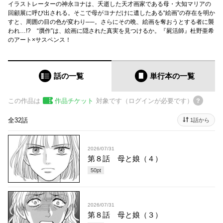
イラストレーターの神永ヨナは、夭逝した天才画家である母・大知マリアの
回顧展に呼び出される。そこで母がヨナだけに遺したある“絵画”の存在を明か
すと、周囲の目の色が変わり──。さらにその晩、絵画を奪おうとする者に襲
われ…!? “贋作”は、絵画に隠された真実を見つけるか。『屍活師』杜野亜希
のアート×サスペンス！
話の一覧
単行本
の一覧
この作品は
作品チケット
対象です（ログインが必要です）
全32話
1話から
2026/07/31
第８話 母と娘（４）
50
pt
2026/07/31
第８話 母と娘（３）