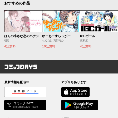
おすすめの作品
ほんの小さな恋のハナシ
ゆーあーすらっがー
IGCガール
胡月
なめたけ/真野ろか
東和広
4話無料
10話無料
4話無料
コミックDAYS
最新情報を配信中!
アプリもあります
編集部ブログ
コミックDAYS
@comicdays_team