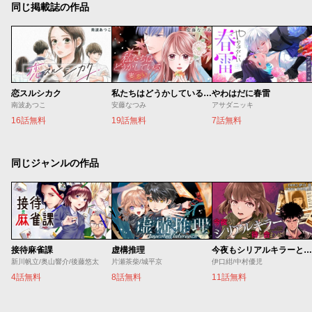
同じ掲載誌の作品
恋スルシカク
私たちはどうかしている 妻恋い
やわはだに春雷
南波あつこ
安藤なつみ
アサダニッキ
16話無料
19話無料
7話無料
同じジャンルの作品
接待麻雀課
虚構推理
今夜もシリアルキラーと待ち合わせ
新川帆立/奥山響介/後藤悠太
片瀬茶柴/城平京
伊口紺/中村優児
4話無料
8話無料
11話無料