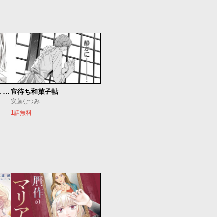
ゴールデンドロップ～Tea With Memory～
宵待ち和菓子帖
安藤なつみ
1話無料