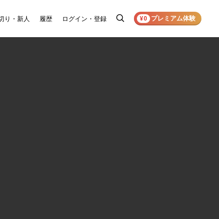
プレミアム体験
切り・新人
履歴
ログイン・登録
検
¥0
索