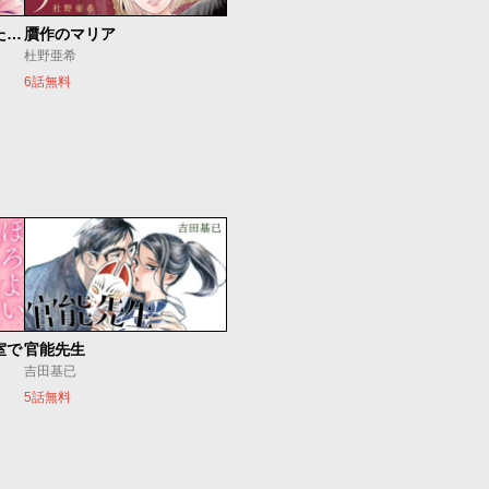
香国の下剋上〜虐げられた調香師は不遇の皇子と天下を狙う〜
贋作のマリア
杜野亜希
6話無料
室で
官能先生
吉田基已
5話無料