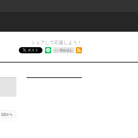
シェアして応援しよう！
RSSフィード
ポスト
埋め込む
1話から