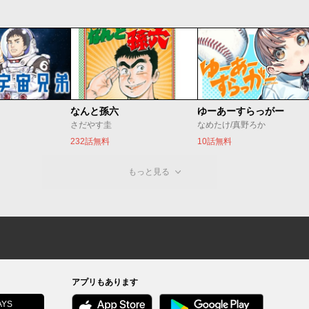
なんと孫六
ゆーあーすらっがー
さだやす圭
なめたけ/真野ろか
232話無料
10話無料
もっと見る
アプリもあります
YS