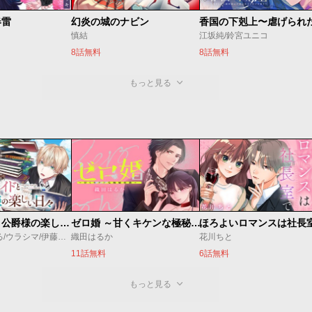
春雷
幻炎の城のナビン
慎結
江坂純/鈴宮ユニコ
8話無料
8話無料
もっと見る
万能メイドと公爵様の楽しい日々
ゼロ婚 ～甘くキケンな極秘任務～
ほろよいロマンスは社長
佐倉涼/内田ぱる/ウラシマ/伊藤テリヤキ
織田はるか
花川ちと
11話無料
6話無料
もっと見る