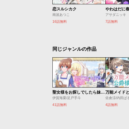
恋スルシカク
やわはだに
南波あつこ
アサダニッキ
16話無料
7話無料
同じジャンルの作品
聖女様をお探しでしたら妹で間違いありません。さあどうぞお連れください、今すぐ。
伊賀海栗/足戸手斗
41話無料
4話無料