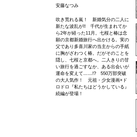
安藤なつみ
吹き荒れる嵐！ 新婚気分の二人に
新たな波乱が!! 千代が生まれてか
ら2年が経った11月。七桜と椿は念
願の京都新婚旅行へ出かける。実の
父であり多喜川家の当主からの手紙
に胸がざわつく椿。だがそのことを
隠し、七桜と京都へ。二人きりの甘
い旅行を過ごすなか、ある出会いが
運命を変えて……!? 550万部突破
の大人気作！ 元祖・少女漫画×ド
ロドロ『私たちはどうかしている』
続編が登場！