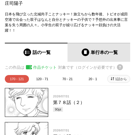
庄司陽子
日本を飛び立った北城尚子ことナッキー！旅立ちから数年後、トビオが成田
空港で出会った双子はなんと自分とナッキーの子供で？予想外の出来事に言
葉を失う周囲の人々。小学生の双子が繰り広げるナッキー顔負けの大活
躍！！
話の一覧
単行本
の一覧
この作品は
作品チケット
対象です（ログインが必要です）
170 - 121
120 - 71
70 - 21
20 - 1
1話から
2026/07/31
第７８話（２）
90
pt
2026/07/31