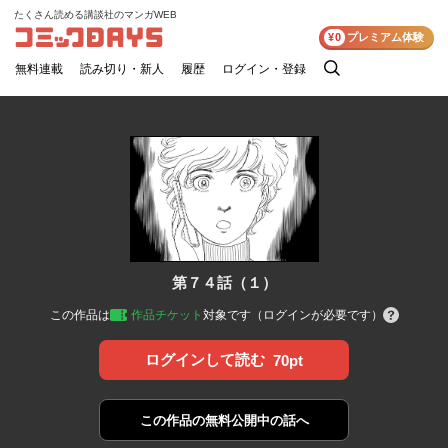
たくさん読める講談社のマンガWEB
コミックDAYS
¥0
プレミアム体験
無料連載
読み切り・新人
履歴
ログイン・登録
検
索
第７４話（１）
この作品は
作品チケット
対象です（ログインが必要です）
ログインして読む
70pt
この作品の
無料公開中の話へ