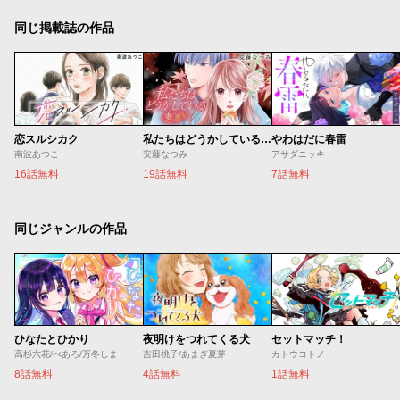
同じ掲載誌の作品
恋スルシカク
私たちはどうかしている 妻恋い
やわはだに春雷
南波あつこ
安藤なつみ
アサダニッキ
16話無料
19話無料
7話無料
同じジャンルの作品
ひなたとひかり
夜明けをつれてくる犬
セットマッチ！
高杉六花/べあろ/万冬しま
吉田桃子/あまぎ夏芽
カトウコトノ
8話無料
4話無料
1話無料