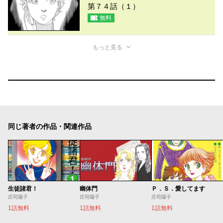
第７４話（１）
無料
もっと見る
同じ著者の作品・関連作品
生徒諸君！
幽体門
Ｐ．Ｓ．愛してます
庄司陽子
庄司陽子
庄司陽子
1話無料
1話無料
1話無料