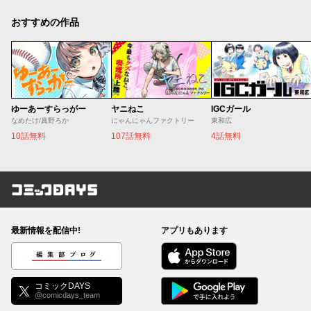
おすすめの作品
ゆーあーすらっがー
ヤニねこ
IGCガール
なめたけ/真野ろか
にゃんにゃんファクトリー
東和広
10話無料
107話無料
4話無料
コミックDAYS
最新情報を配信中!
アプリもあります
編集部ブログ
コミックDAYS
@comicdays_team