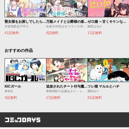
聖女様をお探しでしたら妹で間違いありません。さあどうぞお連れください、今すぐ。
万能メイドと公爵様の楽しい日々
ゼロ婚 ～甘くキケンな極秘任務～
伊賀海栗/足戸手斗
佐倉涼/内田ぱる/ウラシマ/伊藤テリヤキ
織田はるか
41話無料
4話無料
11話無料
おすすめの作品
IGCガール
追放されたチート付与魔術師は気ままなセカンドライフを謳歌する。 ～俺は武器だけじゃなく、あらゆるものに『強化ポイント』を付与できるし、俺の意思でいつでも効果を解除できるけど、残った人たち大丈夫？～
ツレ猫 マルルとハチ
東和広
業務用餅/六志麻あさ/ｋｉｓｕｉ
園田ゆり
4話無料
27話無料
81話無料
コミックDAYS