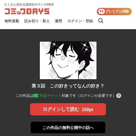
たくさん読める講談社のマンガWEB
コミックDAYS
¥0
プレミアム体験
無料連載
読み切り・新人
履歴
ログイン・登録
検
索
第３話 この好きってなんの好き？
この作品は
作品チケット
対象です（ログインが必要です）
ログインして読む
150pt
この作品の
無料公開中の話へ