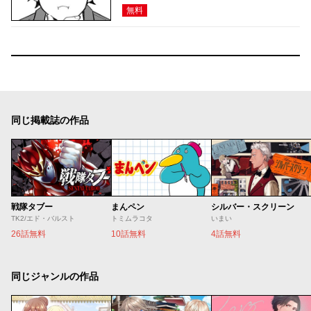
無料
同じ掲載誌の作品
戦隊タブー
まんペン
シルバー・スクリーン
TK2/エド・バルスト
トミムラコタ
いまい
26話無料
10話無料
4話無料
同じジャンルの作品