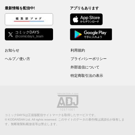
最新情報を配信中!
アプリもあります
編集部ブログ
コミックDAYS
@comicdays_team
お知らせ
利用規約
ヘルプ／使い方
プライバシーポリシー
外部送信について
特定商取引法の表示
コミックDAYSは正規版配信サイトマークを取得したサービスです。
©
KODANSHA Ltd.
All rights reserved. このサイトのデータの著作権は講談社が保有しま
す。無断複製転載放送等は禁止します。