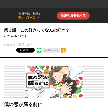
会員登録（初回）で
新規会員登録する
50pt プレゼント！
第３話 この好きってなんの好き？
2026年06月17日
シェアして応援しよう！
RSSフィード
ポスト
埋め込む
僕の恋が腐る前に