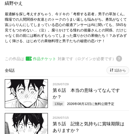
縞野やえ
最適解を探し考えすぎちゃう、今ドキの「考察する若者」男子の草加くん。
職場での人間関係や友達とのトークのうまい返しも悩みがち。勇気がなくて
宙ぶらりんにしてしまっている恋心の最適アンサーはAIに聞いても、SNSを
見てもつかめない…（泣）。腐りかけてる憧れの後藤さんとの関係、だけじ
ゃなく目の前には断れずもらってしまった腐りかけの果物たち！？みずみず
しく弾ける、はじめての果物料理と男子たちの秘密の恋バナ！
この作品は
作品チケット
対象です（ログインが必要です）
全6話
1話から
2026/07/29
第６話 本当の意味ってなんです
か？
130
pt
2026年08月12日
に無料公開予定
2026/07/15
第５話 記憶と気持ちに賞味期限は
ありますか？