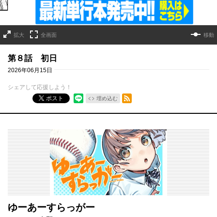
拡大
全画面
移動
第８話 初日
2026年06月15日
シェアして応援しよう！
RSSフィード
ポスト
埋め込む
ゆーあーすらっがー