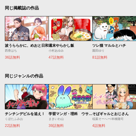
同じ掲載誌の作品
波うららかに、めおと日和
週末やらかし飯
ツレ猫 マルルとハチ
西香はち
小村あゆみ
園田ゆり
36話無料
47話無料
81話無料
同じジャンルの作品
チンチンデビルを追え！
学習マンガ・理科 ウサウサ！
そばギャルとおじさん
くぼたふみお
まきいわ山
稲葉そーへー/本橋隆司
22話無料
39話無料
4話無料