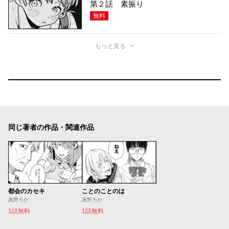
第２話 素振り
無料
もっと見る
同じ著者の作品・関連作品
都会のカセキ
ことのことのは
真野ろか
真野ろか
1話無料
1話無料