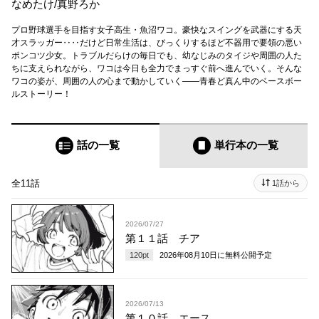
なめたけ
/
真野ろか
プロ野球選手を目指す女子高生・魚沼ワコ。豪快なスイングを武器にする天
才スラッガー‥‥だけど日常生活は、びっくりするほど不器用で要領の悪い
ポンコツ少女。トラブルだらけの毎日でも、幼なじみのタイジや周囲の人た
ちに支えられながら、ワコは今日も全力でまっすぐ前へ進んでいく。そんな
ワコの姿が、周囲の人の心まで動かしていく――青春ど真ん中のベースボー
ルストーリー！
話の一覧
単行本
の一覧
全11話
1話から
2026/07/27
第１１話 チア
120
pt
2026年08月10日
に無料公開予定
2026/07/13
第１０話 エース