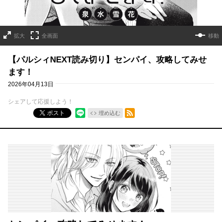
拡大
全画面
移動
【パルシィNEXT読み切り】センパイ、攻略してみせ
ます！
2026年04月13日
シェアして応援しよう！
RSSフィード
ポスト
埋め込む