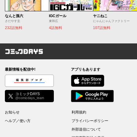
なんと孫六
IGCガール
ヤニねこ
さだやす圭
東和広
にゃんにゃんファクトリー
232話無料
4話無料
107話無料
コミックDAYS
最新情報を配信中!
アプリもあります
編集部ブログ
コミックDAYS
@comicdays_team
お知らせ
利用規約
ヘルプ／使い方
プライバシーポリシー
外部送信について