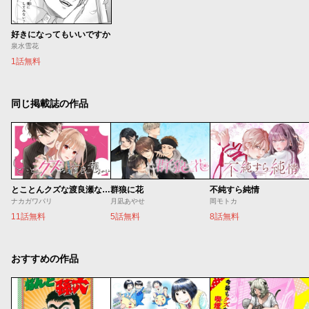
好きになってもいいですか
泉水雪花
1話無料
同じ掲載誌の作品
とことんクズな渡良瀬なのに
群狼に花
不純すら純情
ナカガワパリ
月凪あやせ
岡モトカ
11話無料
5話無料
8話無料
おすすめの作品