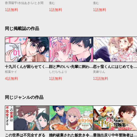
香澤陽平/水仙あきら/とき間
進む
進む
1話無料
1話無料
1話無料
同じ掲載誌の作品
十九川くんが困らせてくる！
顔と声のいい先輩に飼われてます。
恋ヶ窪くんにはじめてを奪われました
桜葉ケイ
しだらちより
美麻りん
4話無料
1話無料
12話無料
同じジャンルの作品
この世界は不完全すぎる
婚約破棄された飯炊き令嬢の私は冷酷公爵と専属契約しました～ですが胃袋を掴んだ結果、冷たかった公爵様がどんどん優しくなっています～
最強出戻り中年冒険者は、今さら命なんてかけたくない