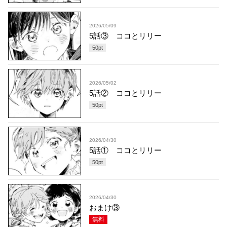
2026/05/09
5話③ ココとリリー
50
pt
2026/05/02
5話② ココとリリー
50
pt
2026/04/30
5話① ココとリリー
50
pt
2026/04/30
おまけ③
無料