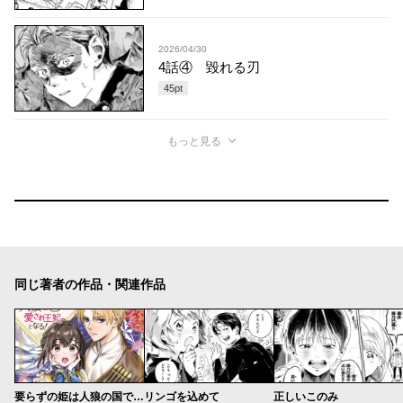
2026/04/30
4話④ 毀れる刃
45
pt
もっと見る
同じ著者の作品・関連作品
要らずの姫は人狼の国で愛され王妃となる！
リンゴを込めて
正しいこのみ