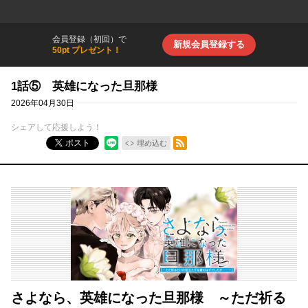
会員登録（初回）で
新規会員登録する
50pt プレゼント！
1話⑤ 英雄になった旦那様
2026年04月30日
シェアして応援しよう！
RSSフィード
ポスト
埋め込む
さよなら、英雄になった旦那様 ～ただ祈る