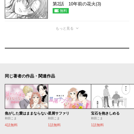
第2話 10年前の花火(3)
無料
もっと見る
同じ著者の作品・関連作品
焦がした愛はままならない
星屑サファリ
宝石を抱きしめる
和田こま
和田こま
和田こま
4話無料
1話無料
1話無料