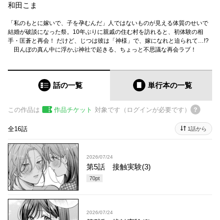
和田こま
「私のもとに嫁いで、子を孕むんだ」人ではないものが見える体質のせいで
結婚が破談になった祭。10年ぶりに親戚の住む村を訪れると、初体験の相
手・匡蒼と再会！ だけど、じつは彼は「神様」で、嫁になれと迫られて…!?
田んぼの真ん中に浮かぶ神社で起きる、ちょっと不思議な再会ラブ！
話の一覧
単行本
の一覧
この作品は
作品チケット
対象です（ログインが必要です）
全16話
1話から
2026/07/24
第5話 接触実験(3)
70
pt
2026/07/24