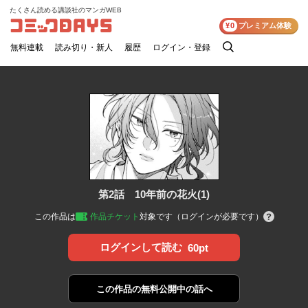
たくさん読める講談社のマンガWEB
コミックDAYS
¥0
プレミアム体験
無料連載
読み切り・新人
履歴
ログイン・登録
検
索
第2話 10年前の花火(1)
この作品は
作品チケット
対象です（ログインが必要です）
ログインして読む
60pt
この作品の
無料公開中の話へ