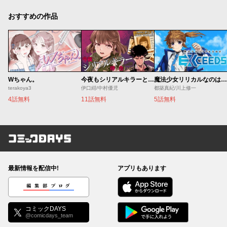
おすすめの作品
Wちゃん。
今夜もシリアルキラーと待ち合わせ
魔法少女リリカルなのは EXCEEDS
terakoya3
伊口紺/中村優児
都築真紀/川上修一
4話無料
11話無料
5話無料
コミックDAYS
最新情報を配信中!
アプリもあります
編集部ブログ
コミックDAYS
@comicdays_team