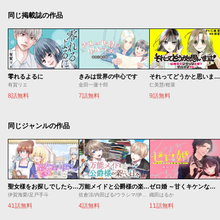
同じ掲載誌の作品
零れるよるに
きみは世界の中心です
それってどうかと思います！～転職女子、ブラック企業でサバイブする。～
有賀リエ
金田一蓮十郎
仁美慧/柑菜
8話無料
7話無料
9話無料
同じジャンルの作品
聖女様をお探しでしたら妹で間違いありません。さあどうぞお連れください、今すぐ。
万能メイドと公爵様の楽しい日々
ゼロ婚 ～甘くキケンな極秘任務～
伊賀海栗/足戸手斗
佐倉涼/内田ぱる/ウラシマ/伊藤テリヤキ
織田はるか
41話無料
4話無料
11話無料