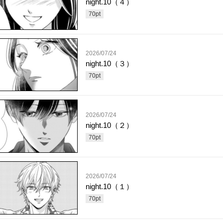
night.10（４）
70
pt
2026/07/24
night.10（３）
70
pt
2026/07/24
night.10（２）
70
pt
2026/07/24
night.10（１）
70
pt