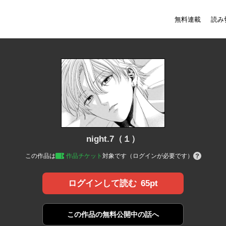
無料連載
読み
night.7（１）
この作品は
作品チケット
対象です（ログインが必要です）
65pt
ログインして読む
この作品の
無料公開中の話へ