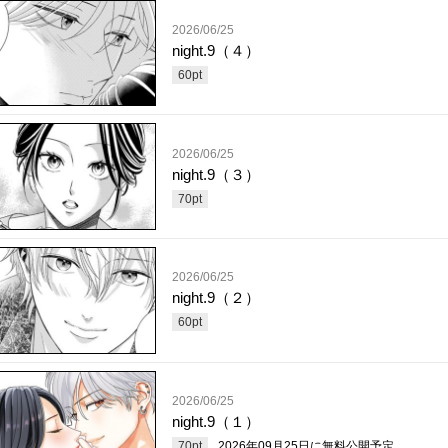
2026/06/25
night.9（４）
60
pt
2026/06/25
night.9（３）
70
pt
2026/06/25
night.9（２）
60
pt
2026/06/25
night.9（１）
70
pt
2026年09月25日
に無料公開予定