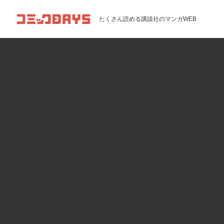
コミックDAYS
たくさん読める講談社のマンガWEB