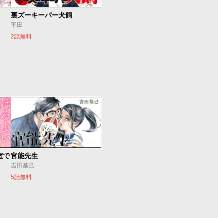
裏ズーキーパー犬飼
平田
2話無料
室で
官能先生
吉田基已
5話無料