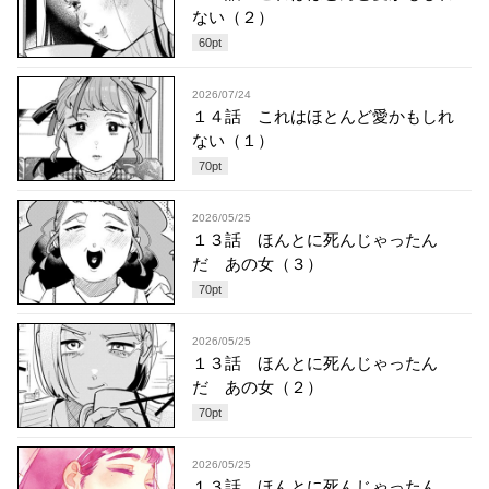
ない（２）
60
pt
2026/07/24
１４話 これはほとんど愛かもしれ
ない（１）
70
pt
2026/05/25
１３話 ほんとに死んじゃったん
だ あの女（３）
70
pt
2026/05/25
１３話 ほんとに死んじゃったん
だ あの女（２）
70
pt
2026/05/25
１３話 ほんとに死んじゃったん