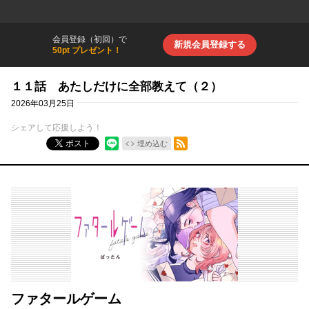
会員登録（初回）で
新規会員登録する
50pt プレゼント！
１１話 あたしだけに全部教えて（２）
2026年03月25日
シェアして応援しよう！
RSSフィード
ポスト
埋め込む
ファタールゲーム