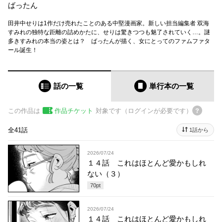
ばったん
田井中せりは1作だけ売れたことのある中堅漫画家。新しい担当編集者 双海
すみれの独特な距離の詰めかたに、せりは驚きつつも魅了されていく…。謎
多きすみれの本当の姿とは？ ばったんが描く、女にとってのファムファタ
ール誕生！
話の一覧
単行本
の一覧
この作品は
作品チケット
対象です（ログインが必要です）
全41話
1話から
2026/07/24
１４話 これはほとんど愛かもしれ
ない（３）
70
pt
2026/07/24
１４話 これはほとんど愛かもしれ