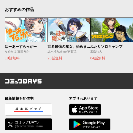
おすすめの作品
ゆーあーすらっがー
世界最強の魔女、始めました ～私だけ『攻略サイト』を見れる世界で自由に生きます～
ふたりソロキャンプ
なめたけ/真野ろか
坂木持丸/riritto/戸賀環
出端祐大
10話無料
23話無料
64話無料
コミックDAYS
最新情報を配信中!
アプリもあります
編集部ブログ
コミックDAYS
@comicdays_team