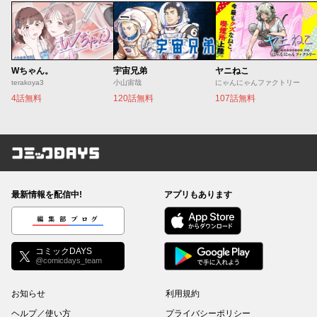
Wちゃん。
宇宙兄弟
ヤニねこ
terakoya3
小山宙哉
にゃんにゃんファクトリー
4話無料
120話無料
107話無料
コミックDAYS
最新情報を配信中!
アプリもあります
編集部ブログ
コミックDAYS
@comicdays_team
お知らせ
利用規約
ヘルプ／使い方
プライバシーポリシー