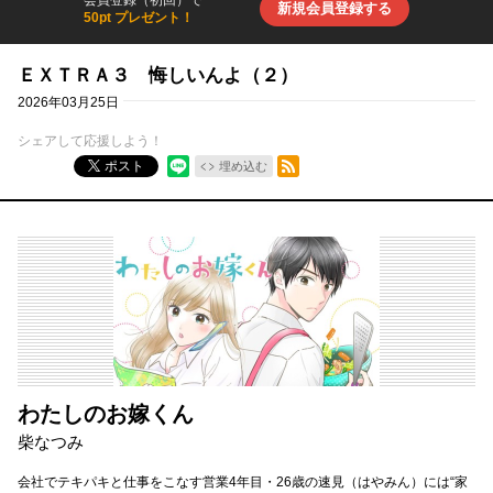
会員登録（初回）で
新規会員登録する
50pt プレゼント！
ＥＸＴＲＡ３ 悔しいんよ（２）
2026年03月25日
シェアして応援しよう！
RSSフィード
ポスト
埋め込む
わたしのお嫁くん
柴なつみ
会社でテキパキと仕事をこなす営業4年目・26歳の速見（はやみん）には“家