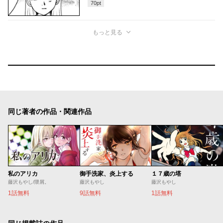
70
pt
もっと見る
同じ著者の作品・関連作品
私のアリカ
御手洗家、炎上する
１７歳の塔
藤沢もやし/隈屑。
藤沢もやし
藤沢もやし
1話無料
9話無料
1話無料