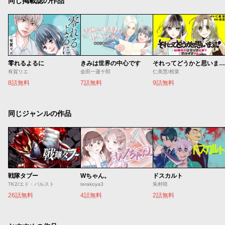
同じ掲載誌の作品
零れるよるに
きみは世界の中心です
それってどうかと思います！～転職女子、ブラック企業でサバイブする。～
有賀リエ
金田一蓮十郎
仁美慧/柑菜
8話無料
7話無料
9話無料
同じジャンルの作品
戦隊タブー
Wちゃん。
ドスカルト
TK2/エド・バルスト
terakoya3
朱村咲
26話無料
4話無料
2話無料