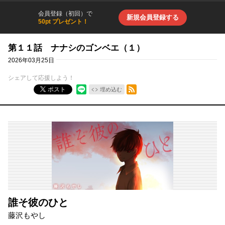
会員登録（初回）で
新規会員登録する
50pt プレゼント！
第１１話 ナナシのゴンベエ（１）
2026年03月25日
シェアして応援しよう！
RSSフィード
ポスト
埋め込む
誰そ彼のひと
藤沢もやし