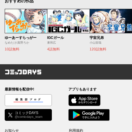
おすすめの作品
ゆーあーすらっがー
IGCガール
宇宙兄弟
なめたけ/真野ろか
東和広
小山宙哉
10話無料
4話無料
120話無料
コミックDAYS
最新情報を配信中!
アプリもあります
編集部ブログ
コミックDAYS
@comicdays_team
お知らせ
利用規約