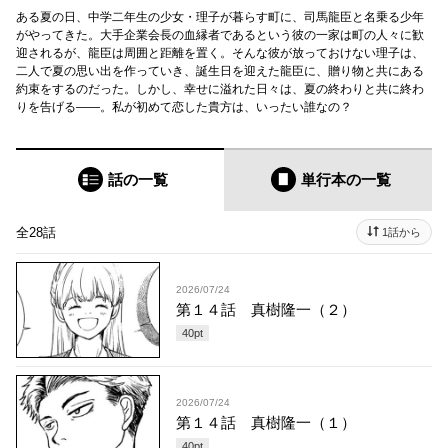
ある夏の日、中学二年生の少女・理子が暮らす町に、司馬龍臣と名乗る少年
がやってきた。大手企業会長の血縁者であるという彼の一家は町の人々に歓
迎されるが、龍臣は周囲と距離を置く。そんな彼が放っておけない理子は、
二人で夏の思い出を作っていき、誕生日を迎えた龍臣に、贈り物と共にある
約束をするのだった。しかし、幸せに溢れた日々は、夏の終わりと共に終わ
りを告げる――。私が初めて恋した貴方は、いったい誰なの？
話の一覧
単行本
の一覧
全28話
1話から
2026/07/24
第１４話 真樹隆一（２）
40
pt
2026/07/24
第１４話 真樹隆一（１）
40
pt