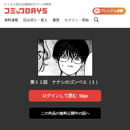
たくさん読める講談社のマンガWEB
コミックDAYS
¥0
プレミアム体験
無料連載
読み切り・新人
履歴
ログイン・登録
検
索
第１１話 ナナシのゴンベエ（１）
ログインして読む
50pt
この作品の
無料公開中の話へ